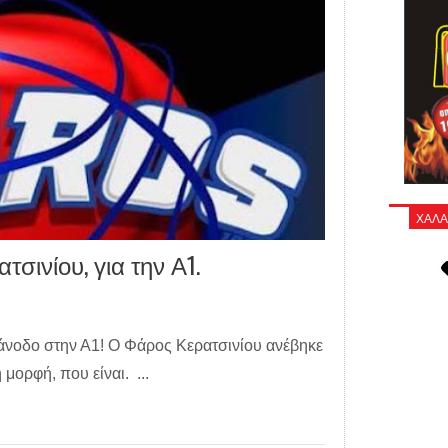
ΧΑΛΑ
σινίου, για την Α1.
ν άνοδο στην Α1! Ο Φάρος Κερατσινίου ανέβηκε
 μορφή, που είναι. ...