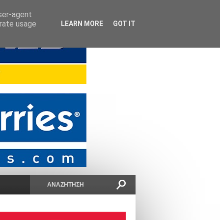
user-agent
erate usage
LEARN MORE
GOT IT