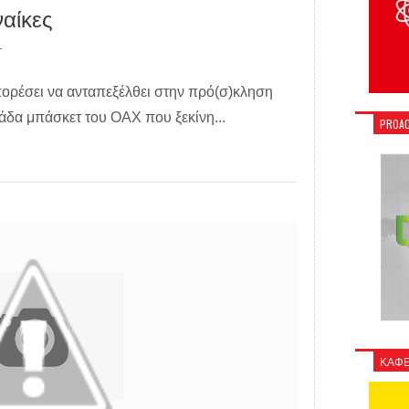
αίκες
T
πορέσει να ανταπεξέλθει στην πρό(σ)κληση
μάδα μπάσκετ του ΟΑΧ που ξεκίνη...
PROAC
ΚΑΦΕ