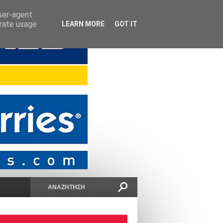
user-agent
erate usage
LEARN MORE
GOT IT