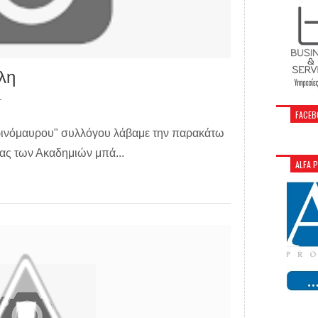
λη
T
FACEB
τρινόμαυρου" συλλόγου λάβαμε την παρακάτω
ίας των Ακαδημιών μπά...
ALFA 