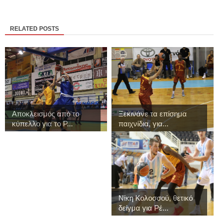
RELATED POSTS
Αποκλεισμός από το
Ξεκινάνε τα επίσημα
κύπελλο για το Ρ...
παιχνίδια, για...
Νίκη Κολοσσού, θετικό
δείγμα για Ρέ...