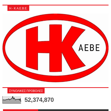
Η - Κ Α.Ε.Β.Ε.
ΣΥΝΟΛΙΚΕΣ ΠΡΟΒΟΛΕΣ
52,374,870