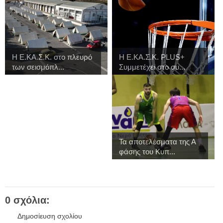
Η Ε.ΚΑ.Σ.Κ. στο πλευρό
H Ε.ΚΑ.Σ.Κ. PLUS+
των σεισμόπλ...
Συμμετέχει στο συ...
Τα αποτελέσματα της Α
φάσης του Κυπ...
0 σχόλια:
Δημοσίευση σχολίου