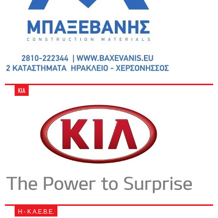
KIA
Η - Κ Α.Ε.Β.Ε.