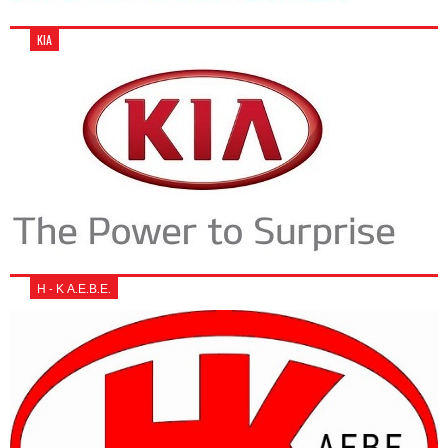
KIA
Η - Κ Α.Ε.Β.Ε.