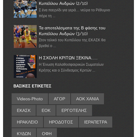
Κυπέλλου Ανδρών (2/10)
Σ ένα παιχνίδι για γερά… νεύρα το Ρέθυμνο
πήρε τη ...
Τα αποτελέσματα της Β φάσης του
Κυπέλλου Ανδρών (3/10)
Στον τελικό του Κυπέλλου της ΕΚΑΣΚ θα
βρεθεί ο ...
Η ΣΧΟΛΗ ΚΡΙΤΩΝ ΞΕΚΙΝΑ.......
Η Ένωση Καλαθοσφαιρικών Σωματείων
Κρήτης και ο Σύνδεσμος Κριτών ...
ΒΑΣΙΚΕΣ ΕΤΙΚΕΤΕΣ
Videos-Photo
ΑΓΟΡ
ΑΟΚ ΧΑΝΙΑ
ΕΚΑΣΚ
ΕΟΚ
ΕΡΓΟΤΕΛΗΣ
ΗΡΑΚΛΕΙΟ
ΗΡΟΔΟΤΟΣ
ΙΕΡΑΠΕΤΡΑ
ΚΥΔΩΝ
ΟΦΗ