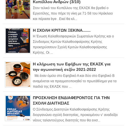
Κυπέλλου Ανδρών (3/10)
Στον τελικό του Κυπέλλου της ΕΚΑΣΚ θα βρεθεί ο
Εργοτέλης, που πήρε τη νίκη με 71-58 του Ηράκλειο
και πέρασα bye . Εκεί θα κλ...
Η ΣΧΟΛΗ ΚΡΙΤΩΝ ΞΕΚΙΝΑ.......
Η Ένωση Καλαθοσφαιρικών Σωματείων Κρήτης και ο
Σύνδεσμος Κριτών Καλαθοσφαίρισης Κρήτης
προκηρύσσουν Σχολή Κριτών Καλαθοσφαίρισης
Κρήτης. Οι ...
Η κλήρωση των Εφήβων της ΕΚΑΣΚ για
την αγωνιστική σεζόν 2021-2022
Με έναν όμιλο στο Εφηβικό Α και δύο στο Εφηβικό Β
αναμένεται να πραγματοποιηθεί το πρωτάθλημα για τα
παιδιά της ΕΚΑΣΚ που ...
ΠΡΟΣΚΛΗΣΗ ΕΝΔΙΑΦΕΡΟΝΤΟΣ ΓΙΑ ΤΗΝ
ΣΧΟΛΗ ΔΙΑΙΤΗΣΙΑΣ
Ο Σύνδεσμος Διαιτητών Καλαθοσφαίρισης Κρήτης
διοργανώνει σχολή διαιτησίας, προκειμένου ν’ αναδείξει
νέους ταλαντούχους διαιτητές που θα ενισ...