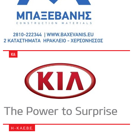
KIA
Η - Κ Α.Ε.Β.Ε.