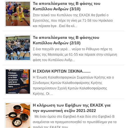
Τα αποτελέσματα της Β φάσης του
Κυπέλλου Ανδρών (3/10)
Στον τελικό του Κυπέλλου της ΕΚΑΣΚ θα βρεθεί ο
Εργοτέλης, που πήρε τη νίκη με 71-58 του Ηράκλειο
και πέρασα bye . Εκεί θα κλ...
Τα αποτελέσματα της Β φάσηςτου
Κυπέλλου Ανδρών (2/10)
Σ ένα παιχνίδι για γερά… νεύρα το Ρέθυμνο πήρε τη
νίκης της Μεσσαράς με 61-55 και πέρασε στην επόμενη
φάση του Κυπέλλου Ανδρ...
Η ΣΧΟΛΗ ΚΡΙΤΩΝ ΞΕΚΙΝΑ.......
Η Ένωση Καλαθοσφαιρικών Σωματείων Κρήτης και ο
Σύνδεσμος Κριτών Καλαθοσφαίρισης Κρήτης
προκηρύσσουν Σχολή Κριτών Καλαθοσφαίρισης
Κρήτης. Οι ...
Η κλήρωση των Εφήβων της ΕΚΑΣΚ για
την αγωνιστική σεζόν 2021-2022
Με έναν όμιλο στο Εφηβικό Α και δύο στο Εφηβικό Β
αναμένεται να πραγματοποιηθεί το πρωτάθλημα για τα
παιδιά της ΕΚΑΣΚ που ...