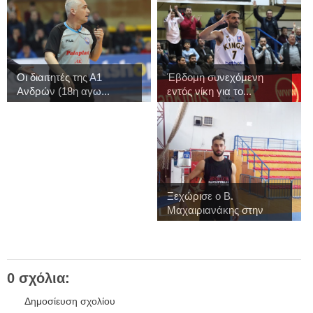
Οι διαιτητές της Α1
Έβδομη συνεχόμενη
Ανδρών (18η αγω...
εντός νίκη για το...
Ξεχώρισε ο Β.
Μαχαιριανάκης στην
πρ...
0 σχόλια:
Δημοσίευση σχολίου