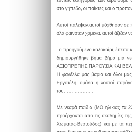
εθνικές κατηγορίες. Δεν κερδίσαμε
στο γήπεδο, οι παίκτες και ο προπο
Αυτοί πάλεψαν,αυτοί μόχθησαν σε 
όλα φαινοταν χαμενα, αυτοί άξιζαν 
Το προηγούμενο καλοκαίρι, έπειτα
δημιουργήθηκε βήμα βήμα μια
ΑΞΙΟΠΡΕΠΗΣ ΠΑΡΟΥΣΙΑ ΚΑΙ ΒΕΛ
Η φανέλλα μας βαριά και όλοι μα
Εργοτέλη, ομάδα η λοιποί παράγο
του……………….
Με νεαρά παιδιά (ΜΟ ηλικιας τα 2
προέρχονται απο τις ακαδημίες της
Χωματάς-Βερτούδος) και με τα πε