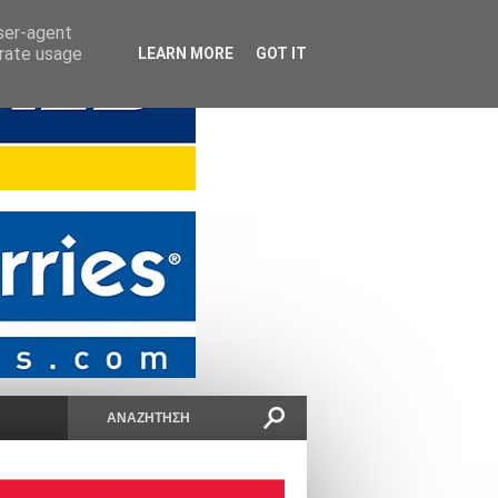
user-agent
erate usage
LEARN MORE
GOT IT