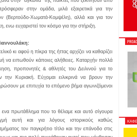
ξανά στην "αγκαλιά" της παίκτες που ξεκινησαν απο
πρόσφεραν στην ομάδα, μιλά εξαιρετικά για την
ν (Βερτούδο-Χωματά-Κομψέλη), αλλά και για τον
 ενω ευχαριστεί τον κόσμο για την στήριξη.
PROAC
Γιαννουλάκη:
ελικό κι αφού η πίκρα της ήττας αρχίζει να καθαρίζει
γμή να ειπωθούν κάποιες αλήθειες. Καταρχήν πολλά
ίκηση, προπονητές & αθλητές του Δειλινού για το
 την Κυριακή. Εύχομαι ειλικρινά να βρουν την
ηρώσουν με επιτυχία το επόμενο βήμα αγωνιζόμενοι
κι ενα πρωτάθλημα που το θέλαμε και αυτό σίγουρα
ιγμή αυτή και για λόγους ιστορικούς καθώς
ΚΑΦΕ
μήματος τον παγκρήτιο τίτλο και την επάνοδο στις