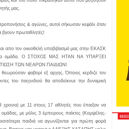
 ‘ομως και πιο πολύ πικράθηκαν αυτοί που μόχθησαν
νητής μας.
προπονήσεις & αγώνες, αυτοί σήκωσαν κεφάλι όταν
να βγουν πρωταθλητές!
 και απο τον οικιοθελή υποβιβασμό μας στην ΕΚΑΣΚ
 νεα ομάδα. Ο ΣΤΟΧΟΣ ΜΑΣ ΗΤΑΝ ΝΑ ΥΠΑΡΞΕΙ
ΤΙΩΣΗ ΤΩΝ ΝΕΑΡΩΝ ΠΑΙΔΙΩΝ!
ς θεωρούσαν φαβορί εξ αρχης. Όποιος κερδιζε τον
ντες του παιχνιδιού θα αποδείκνυε την δυναμική
3 χρονια) με 11 στους 17 αθλητές που έπαιξαν να
 ομάδας, με μόλις 3 έμπειρους παίκτες (Κομψέλης-
BASELI
ρισσότερα παιδιά να αγωνίζονται για πρώτη φορά