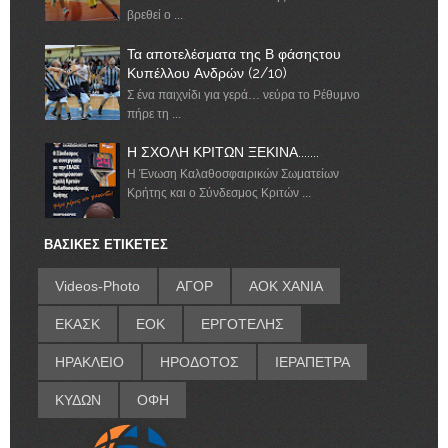
βρεθεί ο ...
Τα αποτελέσματα της Β φάσηςτου
Κυπέλλου Ανδρών (2/10)
Σ ένα παιχνίδι για γερά… νεύρα το Ρέθυμνο
πήρε τη ...
Η ΣΧΟΛΗ ΚΡΙΤΩΝ ΞΕΚΙΝΑ.......
Η Ένωση Καλαθοσφαιρικών Σωματείων
Κρήτης και ο Σύνδεσμος Κριτών ...
ΒΑΣΙΚΕΣ ΕΤΙΚΕΤΕΣ
Videos-Photo
ΑΓΟΡ
ΑΟΚ ΧΑΝΙΑ
ΕΚΑΣΚ
ΕΟΚ
ΕΡΓΟΤΕΛΗΣ
ΗΡΑΚΛΕΙΟ
ΗΡΟΔΟΤΟΣ
ΙΕΡΑΠΕΤΡΑ
ΚΥΔΩΝ
ΟΦΗ