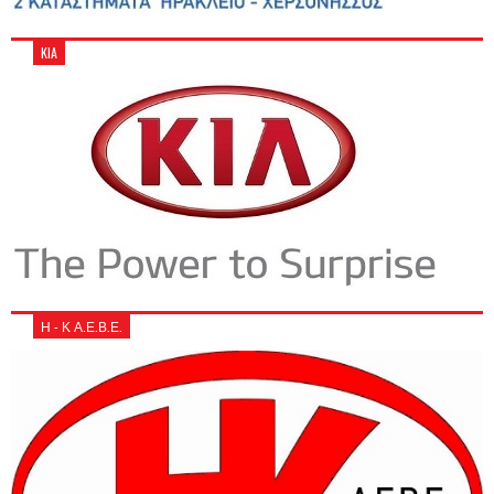
KIA
Η - Κ Α.Ε.Β.Ε.