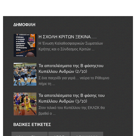
ΔΗΜΟΦΙΛΗ
Η ΣΧΟΛΗ ΚΡΙΤΩΝ ΞΕΚΙΝΑ.......
Η Ένωση Καλαθοσφαιρικών Σωματείων
Κρήτης και ο Σύνδεσμος Κριτών ...
Τα αποτελέσματα της Β φάσηςτου
Κυπέλλου Ανδρών (2/10)
Σ ένα παιχνίδι για γερά… νεύρα το Ρέθυμνο
πήρε τη ...
Τα αποτελέσματα της Β φάσης του
Κυπέλλου Ανδρών (3/10)
Στον τελικό του Κυπέλλου της ΕΚΑΣΚ θα
βρεθεί ο ...
ΒΑΣΙΚΕΣ ΕΤΙΚΕΤΕΣ