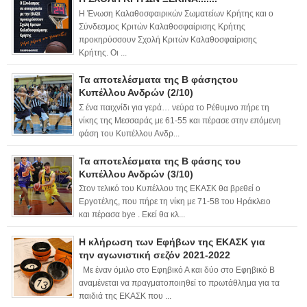
Η Ένωση Καλαθοσφαιρικών Σωματείων Κρήτης και ο
Σύνδεσμος Κριτών Καλαθοσφαίρισης Κρήτης
προκηρύσσουν Σχολή Κριτών Καλαθοσφαίρισης
Κρήτης. Οι ...
Τα αποτελέσματα της Β φάσηςτου
Κυπέλλου Ανδρών (2/10)
Σ ένα παιχνίδι για γερά… νεύρα το Ρέθυμνο πήρε τη
νίκης της Μεσσαράς με 61-55 και πέρασε στην επόμενη
φάση του Κυπέλλου Ανδρ...
Τα αποτελέσματα της Β φάσης του
Κυπέλλου Ανδρών (3/10)
Στον τελικό του Κυπέλλου της ΕΚΑΣΚ θα βρεθεί ο
Εργοτέλης, που πήρε τη νίκη με 71-58 του Ηράκλειο
και πέρασα bye . Εκεί θα κλ...
Η κλήρωση των Εφήβων της ΕΚΑΣΚ για
την αγωνιστική σεζόν 2021-2022
Με έναν όμιλο στο Εφηβικό Α και δύο στο Εφηβικό Β
αναμένεται να πραγματοποιηθεί το πρωτάθλημα για τα
παιδιά της ΕΚΑΣΚ που ...