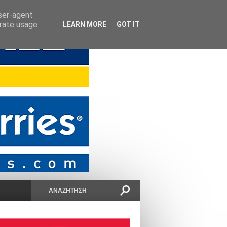
user-agent
erate usage
LEARN MORE
GOT IT