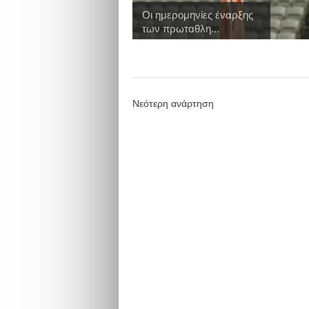
Οι ημερομηνίες έναρξης
των πρωταθλη...
Νεότερη ανάρτηση