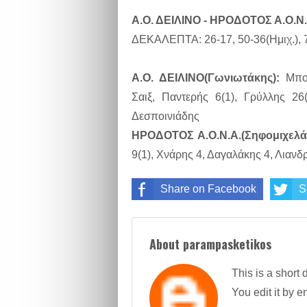
Α.Ο. ΔΕΙΛΙΝΟ - ΗΡΟΔΟΤΟΣ Α.Ο.Ν.
ΔΕΚΑΛΕΠΤΑ: 26-17, 50-36(Hμιχ.), 7
Α.Ο. ΔΕΙΛΙΝΟ(Γωνιωτάκης):
Μπορ
Σαιξ, Παντερής 6(1), Γρύλλης 26(
Δεσποινιάδης
ΗΡΟΔΟΤΟΣ Α.Ο.Ν.Α.(Σηφομιχελά
9(1), Χνάρης 4, Δαγαλάκης 4, Λιανδ
Share on Facebook
S
About parampasketikos
This is a short 
You edit it by en