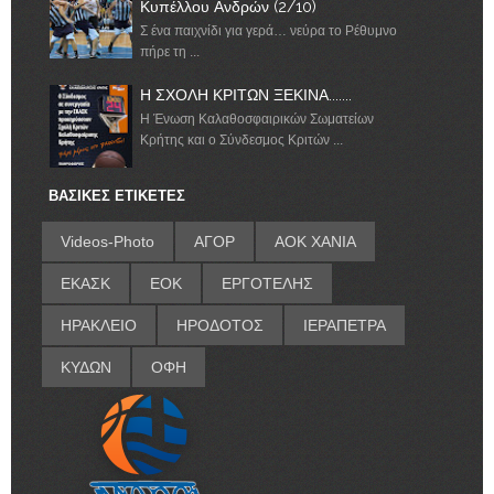
Κυπέλλου Ανδρών (2/10)
Σ ένα παιχνίδι για γερά… νεύρα το Ρέθυμνο
πήρε τη ...
Η ΣΧΟΛΗ ΚΡΙΤΩΝ ΞΕΚΙΝΑ.......
Η Ένωση Καλαθοσφαιρικών Σωματείων
Κρήτης και ο Σύνδεσμος Κριτών ...
ΒΑΣΙΚΕΣ ΕΤΙΚΕΤΕΣ
Videos-Photo
ΑΓΟΡ
ΑΟΚ ΧΑΝΙΑ
ΕΚΑΣΚ
ΕΟΚ
ΕΡΓΟΤΕΛΗΣ
ΗΡΑΚΛΕΙΟ
ΗΡΟΔΟΤΟΣ
ΙΕΡΑΠΕΤΡΑ
ΚΥΔΩΝ
ΟΦΗ