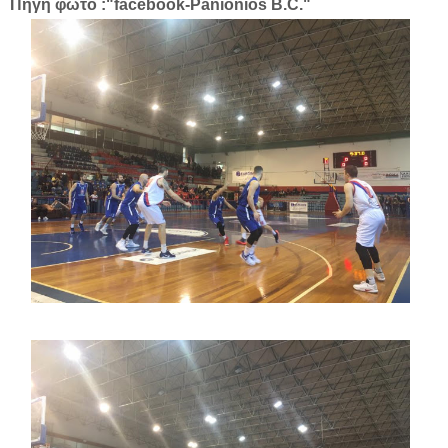
Πηγή φώτο :"facebook-Panionios B.C."