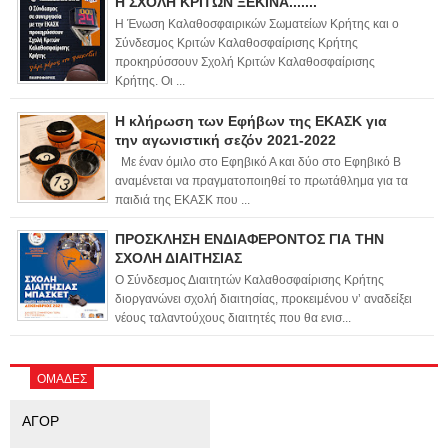
Η ΣΧΟΛΗ ΚΡΙΤΩΝ ΞΕΚΙΝΑ.......
Η Ένωση Καλαθοσφαιρικών Σωματείων Κρήτης και ο
Σύνδεσμος Κριτών Καλαθοσφαίρισης Κρήτης
προκηρύσσουν Σχολή Κριτών Καλαθοσφαίρισης
Κρήτης. Οι ...
Η κλήρωση των Εφήβων της ΕΚΑΣΚ για
την αγωνιστική σεζόν 2021-2022
Με έναν όμιλο στο Εφηβικό Α και δύο στο Εφηβικό Β
αναμένεται να πραγματοποιηθεί το πρωτάθλημα για τα
παιδιά της ΕΚΑΣΚ που ...
ΠΡΟΣΚΛΗΣΗ ΕΝΔΙΑΦΕΡΟΝΤΟΣ ΓΙΑ ΤΗΝ
ΣΧΟΛΗ ΔΙΑΙΤΗΣΙΑΣ
Ο Σύνδεσμος Διαιτητών Καλαθοσφαίρισης Κρήτης
διοργανώνει σχολή διαιτησίας, προκειμένου ν’ αναδείξει
νέους ταλαντούχους διαιτητές που θα ενισ...
ΟΜΑΔΕΣ
ΑΓΟΡ