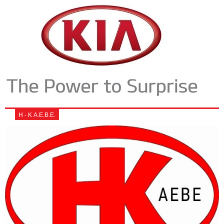
Η - Κ Α.Ε.Β.Ε.