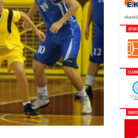
ekask@
SPORT
CLEA
ENER