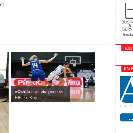
el.
FACEB
ALFA 
«Φινάλε» με νίκη για την
Εθνική Κορ...