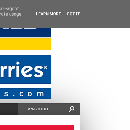
user-agent
erate usage
LEARN MORE
GOT IT