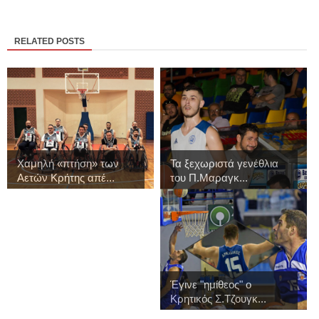
RELATED POSTS
Χαμηλή «πτήση» των
Τα ξεχωριστά γενέθλια
Αετών Κρήτης απέ...
του Π.Μαραγκ...
Έγινε "ημίθεος" ο
Κρητικός Σ.Τζουγκ...