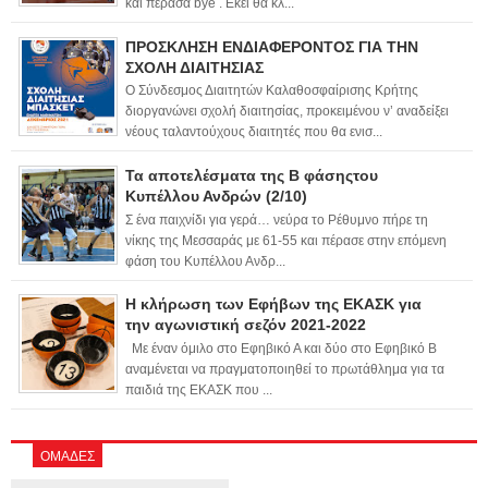
και πέρασα bye . Εκεί θα κλ...
ΠΡΟΣΚΛΗΣΗ ΕΝΔΙΑΦΕΡΟΝΤΟΣ ΓΙΑ ΤΗΝ
ΣΧΟΛΗ ΔΙΑΙΤΗΣΙΑΣ
Ο Σύνδεσμος Διαιτητών Καλαθοσφαίρισης Κρήτης
διοργανώνει σχολή διαιτησίας, προκειμένου ν’ αναδείξει
νέους ταλαντούχους διαιτητές που θα ενισ...
Τα αποτελέσματα της Β φάσηςτου
Κυπέλλου Ανδρών (2/10)
Σ ένα παιχνίδι για γερά… νεύρα το Ρέθυμνο πήρε τη
νίκης της Μεσσαράς με 61-55 και πέρασε στην επόμενη
φάση του Κυπέλλου Ανδρ...
Η κλήρωση των Εφήβων της ΕΚΑΣΚ για
την αγωνιστική σεζόν 2021-2022
Με έναν όμιλο στο Εφηβικό Α και δύο στο Εφηβικό Β
αναμένεται να πραγματοποιηθεί το πρωτάθλημα για τα
παιδιά της ΕΚΑΣΚ που ...
ΟΜΑΔΕΣ