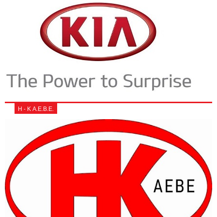
Η - Κ Α.Ε.Β.Ε.