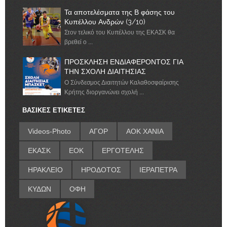
Τα αποτελέσματα της Β φάσης του
Κυπέλλου Ανδρών (3/10)
Στον τελικό του Κυπέλλου της ΕΚΑΣΚ θα
βρεθεί ο ...
ΠΡΟΣΚΛΗΣΗ ΕΝΔΙΑΦΕΡΟΝΤΟΣ ΓΙΑ
ΤΗΝ ΣΧΟΛΗ ΔΙΑΙΤΗΣΙΑΣ
Ο Σύνδεσμος Διαιτητών Καλαθοσφαίρισης
Κρήτης διοργανώνει σχολή ...
ΒΑΣΙΚΕΣ ΕΤΙΚΕΤΕΣ
Videos-Photo
ΑΓΟΡ
ΑΟΚ ΧΑΝΙΑ
ΕΚΑΣΚ
ΕΟΚ
ΕΡΓΟΤΕΛΗΣ
ΗΡΑΚΛΕΙΟ
ΗΡΟΔΟΤΟΣ
ΙΕΡΑΠΕΤΡΑ
ΚΥΔΩΝ
ΟΦΗ