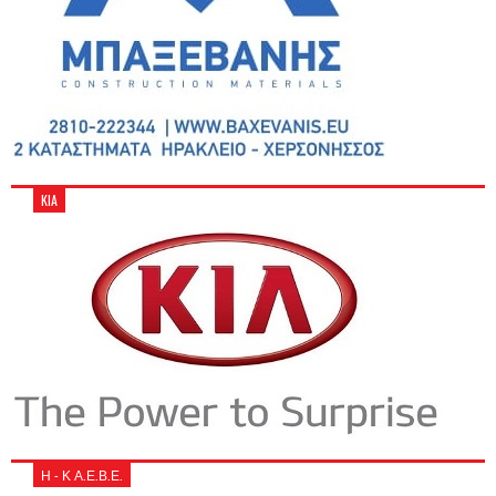
KIA
Η - Κ Α.Ε.Β.Ε.