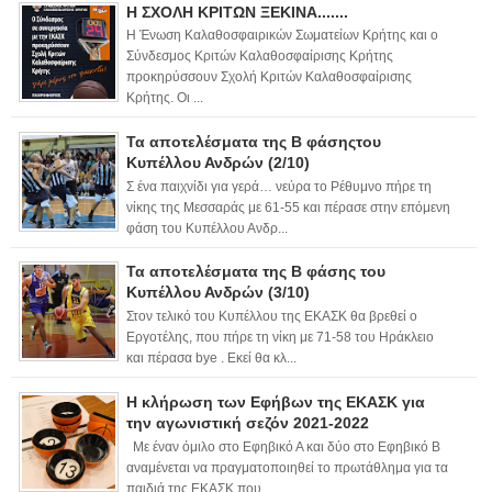
Η ΣΧΟΛΗ ΚΡΙΤΩΝ ΞΕΚΙΝΑ.......
Η Ένωση Καλαθοσφαιρικών Σωματείων Κρήτης και ο
Σύνδεσμος Κριτών Καλαθοσφαίρισης Κρήτης
προκηρύσσουν Σχολή Κριτών Καλαθοσφαίρισης
Κρήτης. Οι ...
Τα αποτελέσματα της Β φάσηςτου
Κυπέλλου Ανδρών (2/10)
Σ ένα παιχνίδι για γερά… νεύρα το Ρέθυμνο πήρε τη
νίκης της Μεσσαράς με 61-55 και πέρασε στην επόμενη
φάση του Κυπέλλου Ανδρ...
Τα αποτελέσματα της Β φάσης του
Κυπέλλου Ανδρών (3/10)
Στον τελικό του Κυπέλλου της ΕΚΑΣΚ θα βρεθεί ο
Εργοτέλης, που πήρε τη νίκη με 71-58 του Ηράκλειο
και πέρασα bye . Εκεί θα κλ...
Η κλήρωση των Εφήβων της ΕΚΑΣΚ για
την αγωνιστική σεζόν 2021-2022
Με έναν όμιλο στο Εφηβικό Α και δύο στο Εφηβικό Β
αναμένεται να πραγματοποιηθεί το πρωτάθλημα για τα
παιδιά της ΕΚΑΣΚ που ...