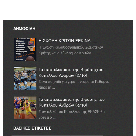
ΔΗΜΟΦΙΛΗ
Η ΣΧΟΛΗ ΚΡΙΤΩΝ ΞΕΚΙΝΑ.......
Η Ένωση Καλαθοσφαιρικών Σωματείων
Κρήτης και ο Σύνδεσμος Κριτών ...
Τα αποτελέσματα της Β φάσηςτου
Κυπέλλου Ανδρών (2/10)
Σ ένα παιχνίδι για γερά… νεύρα το Ρέθυμνο
πήρε τη ...
Τα αποτελέσματα της Β φάσης του
Κυπέλλου Ανδρών (3/10)
Στον τελικό του Κυπέλλου της ΕΚΑΣΚ θα
βρεθεί ο ...
ΒΑΣΙΚΕΣ ΕΤΙΚΕΤΕΣ