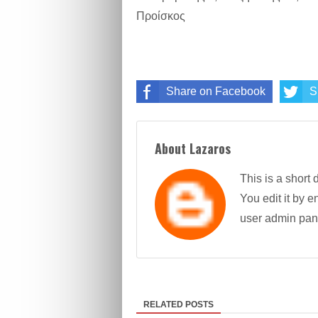
Προίσκος
Share on Facebook
S
About Lazaros
This is a short 
You edit it by en
user admin pan
RELATED POSTS