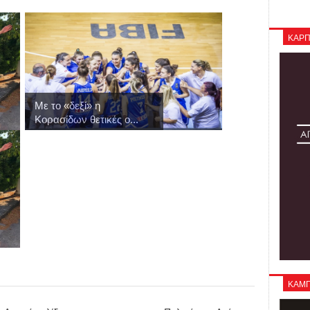
ΚΑΡΠ
Με το «δεξί» η
Κορασίδων θετικές ο...
ΚΑΜΠΑ