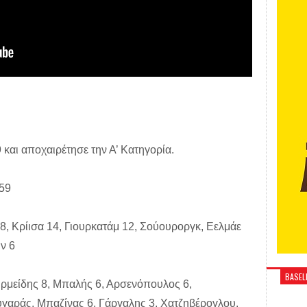
 και αποχαιρέτησε την Α’ Κατηγορία.
-59
8, Κρίισα 14, Γιουρκατάμ 12, Σούουροργκ, Εελμάε
ιν 6
BASELI
Ερμείδης 8, Μπαλής 6, Αρσενόπουλος 6,
γαράς, Μπαζίνας 6, Γάργαλης 3, Χατζηβέρογλου,