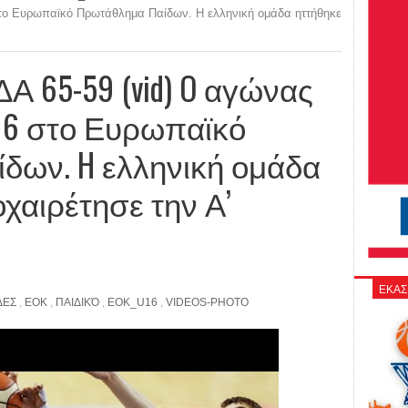
6 στο Ευρωπαϊκό Πρωτάθλημα Παίδων. H ελληνική ομάδα ηττήθηκε
Α 65-59 (vid) O αγώνας
3-16 στο Ευρωπαϊκό
δων. H ελληνική ομάδα
χαιρέτησε την Α’
ΕΚΑΣ
ΔΕΣ
,
ΕΟΚ
,
ΠΑΙΔΙΚΌ
,
EOK_U16
,
VIDEOS-PHOTO