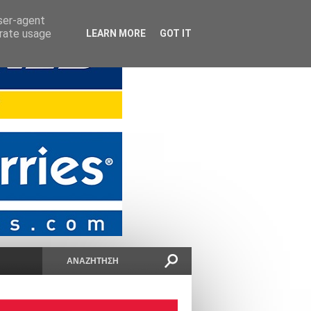
user-agent
erate usage
LEARN MORE
GOT IT