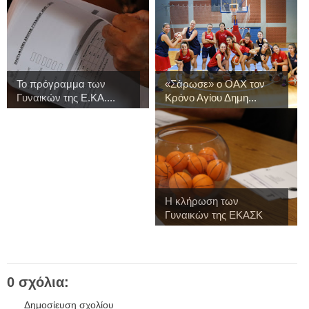
Το πρόγραμμα των
«Σάρωσε» ο ΟΑΧ τον
Γυναικών της Ε.ΚΑ....
Κρόνο Αγίου Δημη...
Η κλήρωση των
Γυναικών της ΕΚΑΣΚ
γι...
0 σχόλια:
Δημοσίευση σχολίου