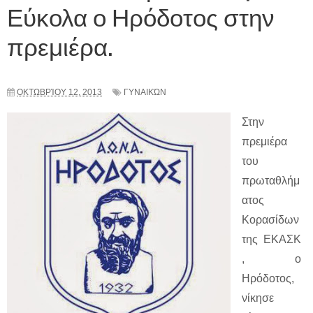
Εύκολα ο Ηρόδοτος στην
πρεμιέρα.
ΟΚΤΩΒΡΊΟΥ 12, 2013
ΓΥΝΑΙΚΏΝ
Στην
πρεμιέρα
του
πρωταθλήμ
ατος
Κορασίδων
της ΕΚΑΣΚ
, ο
Ηρόδοτος,
νίκησε