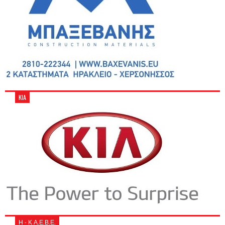
KIA
Η - Κ Α.Ε.Β.Ε.