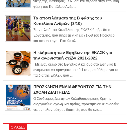
νίκης της Μεσσαράς με 61-55 και πέρασε στην επόμενη
φάση του Κυπέλλου Ανδρ...
Τα αποτελέσματα της Β φάσης του
Κυπέλλου Ανδρών (3/10)
Στον τελικό του Κυπέλλου της ΕΚΑΣΚ θα βρεθεί ο
Εργοτέλης, που πήρε τη νίκη με 71-58 του Ηράκλειο
και πέρασα bye . Εκεί θα κλ...
Η κλήρωση των Εφήβων της ΕΚΑΣΚ για
την αγωνιστική σεζόν 2021-2022
Με έναν όμιλο στο Εφηβικό Α και δύο στο Εφηβικό Β
αναμένεται να πραγματοποιηθεί το πρωτάθλημα για τα
παιδιά της ΕΚΑΣΚ που ...
ΠΡΟΣΚΛΗΣΗ ΕΝΔΙΑΦΕΡΟΝΤΟΣ ΓΙΑ ΤΗΝ
ΣΧΟΛΗ ΔΙΑΙΤΗΣΙΑΣ
Ο Σύνδεσμος Διαιτητών Καλαθοσφαίρισης Κρήτης
διοργανώνει σχολή διαιτησίας, προκειμένου ν’ αναδείξει
νέους ταλαντούχους διαιτητές που θα ενισ...
ΟΜΑΔΕΣ