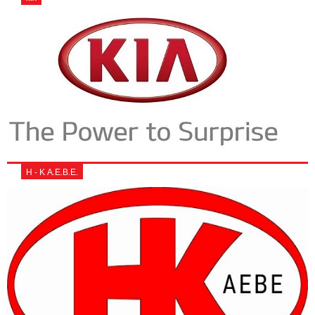
Η - Κ Α.Ε.Β.Ε.