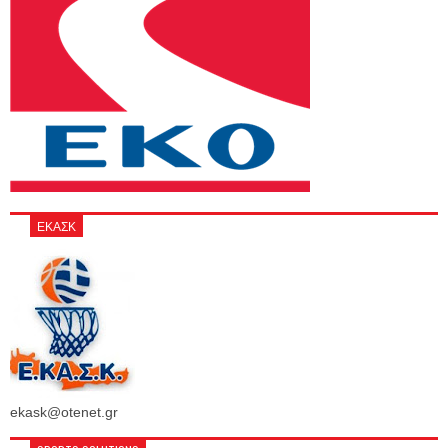
ΕΚΑΣΚ
ekask@otenet.gr