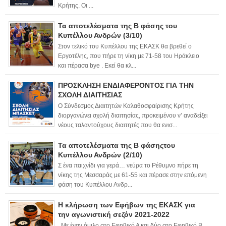
Κρήτης. Οι ...
Τα αποτελέσματα της Β φάσης του
Κυπέλλου Ανδρών (3/10)
Στον τελικό του Κυπέλλου της ΕΚΑΣΚ θα βρεθεί ο
Εργοτέλης, που πήρε τη νίκη με 71-58 του Ηράκλειο
και πέρασα bye . Εκεί θα κλ...
ΠΡΟΣΚΛΗΣΗ ΕΝΔΙΑΦΕΡΟΝΤΟΣ ΓΙΑ ΤΗΝ
ΣΧΟΛΗ ΔΙΑΙΤΗΣΙΑΣ
Ο Σύνδεσμος Διαιτητών Καλαθοσφαίρισης Κρήτης
διοργανώνει σχολή διαιτησίας, προκειμένου ν’ αναδείξει
νέους ταλαντούχους διαιτητές που θα ενισ...
Τα αποτελέσματα της Β φάσηςτου
Κυπέλλου Ανδρών (2/10)
Σ ένα παιχνίδι για γερά… νεύρα το Ρέθυμνο πήρε τη
νίκης της Μεσσαράς με 61-55 και πέρασε στην επόμενη
φάση του Κυπέλλου Ανδρ...
Η κλήρωση των Εφήβων της ΕΚΑΣΚ για
την αγωνιστική σεζόν 2021-2022
Με έναν όμιλο στο Εφηβικό Α και δύο στο Εφηβικό Β