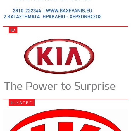
KIA
Η - Κ Α.Ε.Β.Ε.