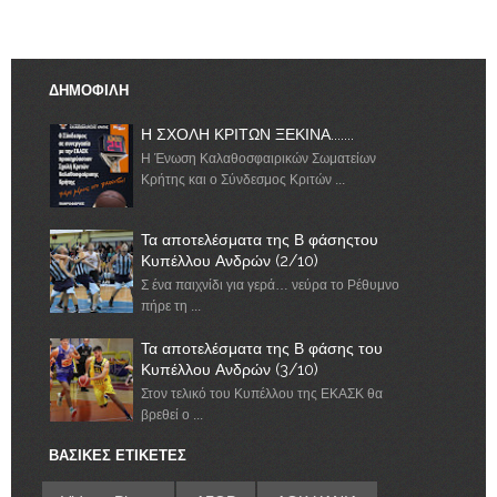
ΔΗΜΟΦΙΛΗ
Η ΣΧΟΛΗ ΚΡΙΤΩΝ ΞΕΚΙΝΑ.......
Η Ένωση Καλαθοσφαιρικών Σωματείων
Κρήτης και ο Σύνδεσμος Κριτών ...
Τα αποτελέσματα της Β φάσηςτου
Κυπέλλου Ανδρών (2/10)
Σ ένα παιχνίδι για γερά… νεύρα το Ρέθυμνο
πήρε τη ...
Τα αποτελέσματα της Β φάσης του
Κυπέλλου Ανδρών (3/10)
Στον τελικό του Κυπέλλου της ΕΚΑΣΚ θα
βρεθεί ο ...
ΒΑΣΙΚΕΣ ΕΤΙΚΕΤΕΣ