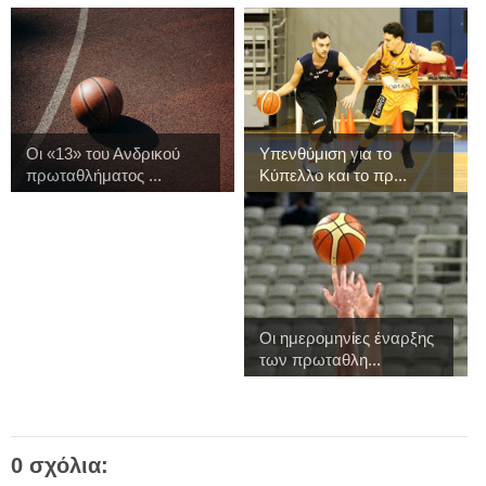
Οι «13» του Ανδρικού
Υπενθύμιση για το
πρωταθλήματος ...
Κύπελλο και το πρ...
Οι ημερομηνίες έναρξης
των πρωταθλη...
0 σχόλια: