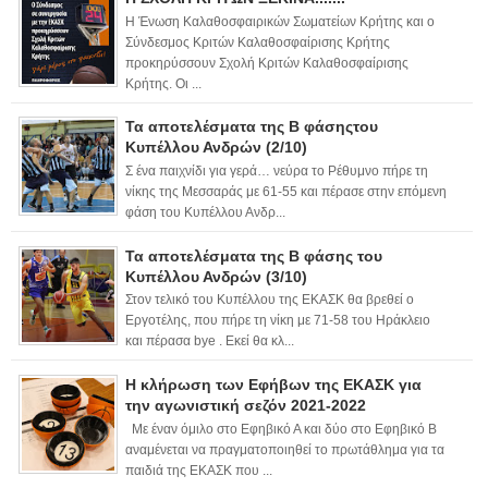
Η Ένωση Καλαθοσφαιρικών Σωματείων Κρήτης και ο
Σύνδεσμος Κριτών Καλαθοσφαίρισης Κρήτης
προκηρύσσουν Σχολή Κριτών Καλαθοσφαίρισης
Κρήτης. Οι ...
Τα αποτελέσματα της Β φάσηςτου
Κυπέλλου Ανδρών (2/10)
Σ ένα παιχνίδι για γερά… νεύρα το Ρέθυμνο πήρε τη
νίκης της Μεσσαράς με 61-55 και πέρασε στην επόμενη
φάση του Κυπέλλου Ανδρ...
Τα αποτελέσματα της Β φάσης του
Κυπέλλου Ανδρών (3/10)
Στον τελικό του Κυπέλλου της ΕΚΑΣΚ θα βρεθεί ο
Εργοτέλης, που πήρε τη νίκη με 71-58 του Ηράκλειο
και πέρασα bye . Εκεί θα κλ...
Η κλήρωση των Εφήβων της ΕΚΑΣΚ για
την αγωνιστική σεζόν 2021-2022
Με έναν όμιλο στο Εφηβικό Α και δύο στο Εφηβικό Β
αναμένεται να πραγματοποιηθεί το πρωτάθλημα για τα
παιδιά της ΕΚΑΣΚ που ...