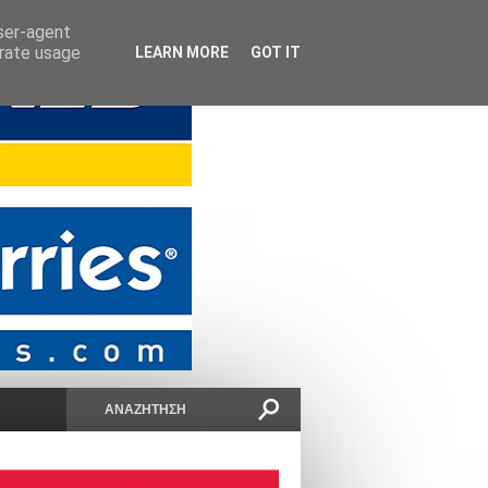
user-agent
erate usage
LEARN MORE
GOT IT