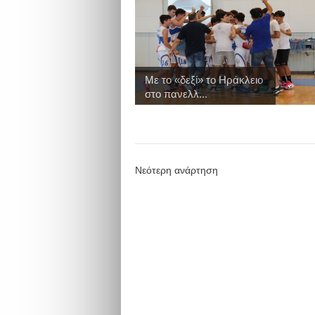
Με το «δεξί» το Ηράκλειο
στο πανελλ...
Νεότερη ανάρτηση