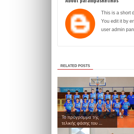
About parampasketikos
This is a short 
You edit it by en
user admin pan
RELATED POSTS
Το πρόγραμμα της
τελικής φάσης του ...