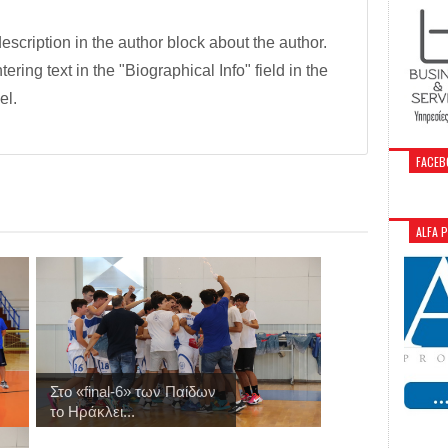
description in the author block about the author.
tering text in the "Biographical Info" field in the
el.
FACEB
ALFA 
Στo «final-6» των Παίδων
το Ηράκλει...