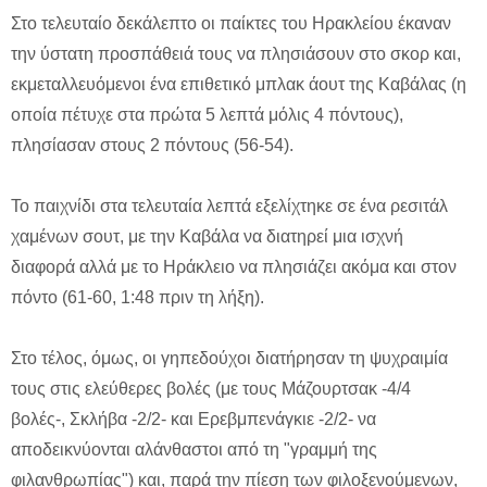
Στο τελευταίο δεκάλεπτο οι παίκτες του Ηρακλείου έκαναν
την ύστατη προσπάθειά τους να πλησιάσουν στο σκορ και,
εκμεταλλευόμενοι ένα επιθετικό μπλακ άουτ της Καβάλας (η
οποία πέτυχε στα πρώτα 5 λεπτά μόλις 4 πόντους),
πλησίασαν στους 2 πόντους (56-54).
Το παιχνίδι στα τελευταία λεπτά εξελίχτηκε σε ένα ρεσιτάλ
χαμένων σουτ, με την Καβάλα να διατηρεί μια ισχνή
διαφορά αλλά με το Ηράκλειο να πλησιάζει ακόμα και στον
πόντο (61-60, 1:48 πριν τη λήξη).
Στο τέλος, όμως, οι γηπεδούχοι διατήρησαν τη ψυχραιμία
τους στις ελεύθερες βολές (με τους Μάζουρτσακ -4/4
βολές-, Σκλήβα -2/2- και Ερεβμπενάγκιε -2/2- να
αποδεικνύονται αλάνθαστοι από τη "γραμμή της
φιλανθρωπίας") και, παρά την πίεση των φιλοξενούμενων,