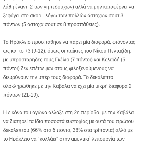
λάθη έναντι 2 των γηπεδούχων) αλλά να μην καταφέρνει να
ξεφύγει στο σκορ - λόγω των πολλών άστοχων σουτ 3
πόντων (5 άστοχα σουτ σε 8 προσπάθειες).
Το Ηράκλειο προσπάθησε να πάρει μία διαφορά, φτάνοντας
ως και το +3 (9-12), όμως οι παίκτες του Νίκου Πενταζίδη,
με μπροστάρηδες τους Γκέλιο (7 πόντοι) και Κελαϊδή (5
πόντοι) δεν επέτρεψαν στους φιλοξενούμενους να
διευρύνουν την υπέρ τους διαφορά. Το δεκάλεπτο
ολοκληρώθηκε με την Καβάλα να έχει μία μικρή διαφορά 2
πόντων (21-19).
Η εικόνα του αγώνα άλλαξε στη 2η περίοδο, με την Καβάλα
να διατηρεί τα ίδια ποσοστά ευστοχίας με αυτά του πρώτου
δεκαλεπτου (66% στα δίποντα, 38% στα τρίποντα) αλλά με
το Ηράκλειο να "κολλάει" στην αμυντική λειτουργία των