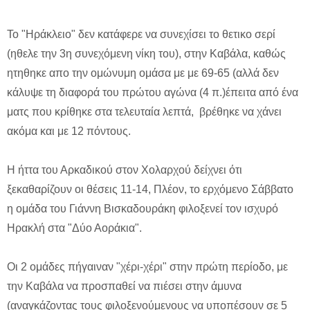
To "Hράκλειο" δεν κατάφερε να συνεχίσει το θετικο σερί
(ηθελε την 3η συνεχόμενη νίκη του), στην Καβάλα, καθώς
ητηθηκε απο την ομώνυμη ομάσα με με 69-65 (αλλά δεν
κάλυψε τη διαφορά του πρώτου αγώνα (4 π.)έπειτα από ένα
ματς που κρίθηκε στα τελευταία λεπτά, βρέθηκε να χάνει
ακόμα και με 12 πόντους.
Η ήττα του Αρκαδικού στον Χολαρχού δείχνει ότι
ξεκαθαρίζουν οι θέσεις 11-14, Πλέον, το ερχόμενο Σάββατο
η ομάδα του Γιάννη Βισκαδουράκη φιλοξενεί τον ισχυρό
Ηρακλή στα "Δύο Αοράκια".
Οι 2 ομάδες πήγαιναν "χέρι-χέρι" στην πρώτη περίοδο, με
την Καβάλα να προσπαθεί να πιέσει στην άμυνα
(αναγκάζοντας τους φιλοξενούμενους να υποπέσουν σε 5