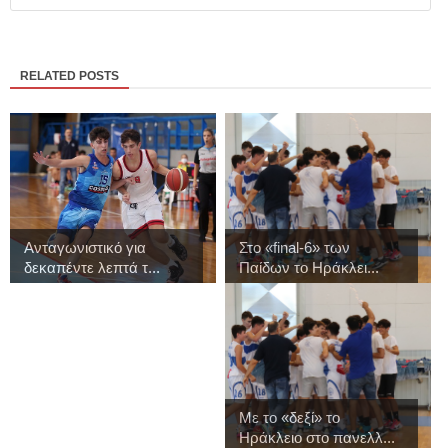
RELATED POSTS
Ανταγωνιστικό για
Στo «final-6» των
δεκαπέντε λεπτά τ...
Παίδων το Ηράκλει...
Με το «δεξί» το
Ηράκλειο στο πανελλ...