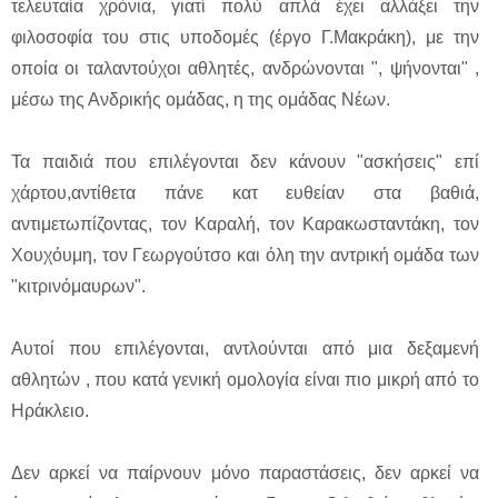
τελευταία χρόνια, γιατί πολύ απλά έχει αλλάξει την
φιλοσοφία του στις υποδομές (έργο Γ.Μακράκη), με την
οποία οι ταλαντούχοι αθλητές, ανδρώνονται ", ψήνονται" ,
μέσω της Ανδρικής ομάδας, η της ομάδας Νέων.
Τα παιδιά που επιλέγονται δεν κάνουν "ασκήσεις" επί
χάρτου,αντίθετα πάνε κατ ευθείαν στα βαθιά,
αντιμετωπίζοντας, τον Καραλή, τον Καρακωσταντάκη, τον
Χουχόυμη, τον Γεωργούτσο και όλη την αντρική ομάδα των
"κιτρινόμαυρων".
Αυτοί που επιλέγονται, αντλούνται από μια δεξαμενή
αθλητών , που κατά γενική ομολογία είναι πιο μικρή από το
Ηράκλειο.
Δεν αρκεί να παίρνουν μόνο παραστάσεις, δεν αρκεί να