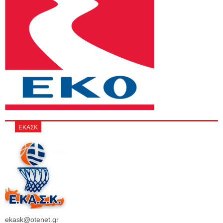
ΕΚΑΣΚ
ekask@otenet.gr