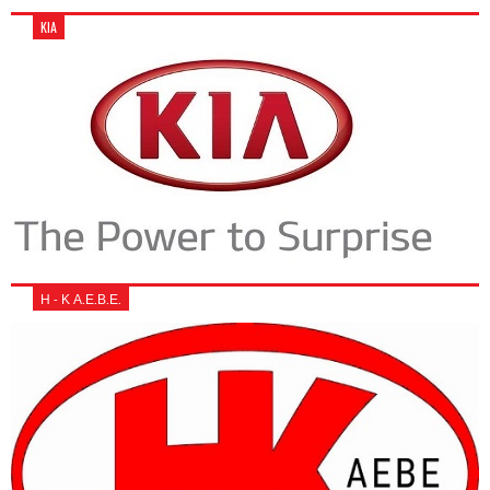
KIA
Η - Κ Α.Ε.Β.Ε.