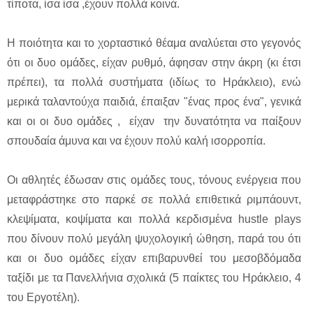
τίποτα, ίσα ίσα ,έχουν πολλά κοινά.
Η ποιότητα και το χορταστικό θέαμα αναλύεται στο γεγονός
ότι οι δυο ομάδες, είχαν ρυθμό, άφησαν στην άκρη (κι έτσι
πρέπει), τα πολλά συστήματα (ιδίως το Ηράκλειο), ενώ
μερικά ταλαντούχα παιδιά, έπαιξαν "ένας προς ένα", γενικά
και οι οι δυο ομάδες , είχαν την δυνατότητα να παίξουν
σπουδαία άμυνα και να έχουν πολύ καλή ισορροπία.
Οι αθλητές έδωσαν στις ομάδες τους, τόνους ενέργεια που
μεταφράστηκε στο παρκέ σε πολλά επιθετικά ριμπάουντ,
κλεψίματα, κοψίματα και πολλά κερδισμένα hustle plays
που δίνουν πολύ μεγάλη ψυχολογική ώθηση, παρά του ότι
και οι δυο ομάδες είχαν επιβαρυνθεί του μεσοβδόμαδα
ταξίδι με τα Πανελλήνια σχολικά (5 παίκτες του Ηράκλειο, 4
του Εργοτέλη).