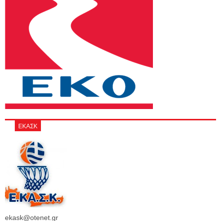
ΕΚΑΣΚ
ekask@otenet.gr