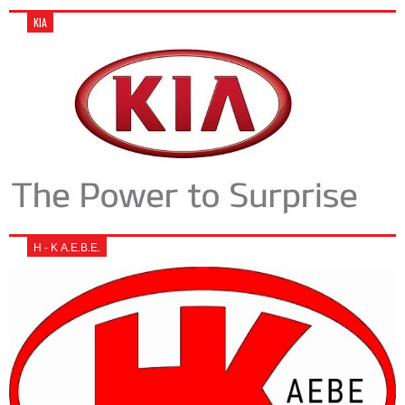
KIA
Η - Κ Α.Ε.Β.Ε.