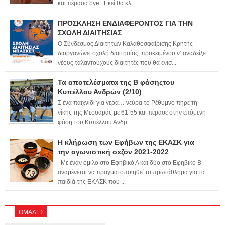
και πέρασα bye . Εκεί θα κλ...
ΠΡΟΣΚΛΗΣΗ ΕΝΔΙΑΦΕΡΟΝΤΟΣ ΓΙΑ ΤΗΝ
ΣΧΟΛΗ ΔΙΑΙΤΗΣΙΑΣ
Ο Σύνδεσμος Διαιτητών Καλαθοσφαίρισης Κρήτης
διοργανώνει σχολή διαιτησίας, προκειμένου ν’ αναδείξει
νέους ταλαντούχους διαιτητές που θα ενισ...
Τα αποτελέσματα της Β φάσηςτου
Κυπέλλου Ανδρών (2/10)
Σ ένα παιχνίδι για γερά… νεύρα το Ρέθυμνο πήρε τη
νίκης της Μεσσαράς με 61-55 και πέρασε στην επόμενη
φάση του Κυπέλλου Ανδρ...
Η κλήρωση των Εφήβων της ΕΚΑΣΚ για
την αγωνιστική σεζόν 2021-2022
Με έναν όμιλο στο Εφηβικό Α και δύο στο Εφηβικό Β
αναμένεται να πραγματοποιηθεί το πρωτάθλημα για τα
παιδιά της ΕΚΑΣΚ που ...
ΟΜΑΔΕΣ