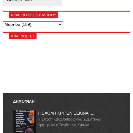
ΑΡΧΕΙΟΘΗΚΗ ΙΣΤΟΛΟΓΙΟΥ
ΑΝΑΓΝΏΣΤΕΣ
ΔΗΜΟΦΙΛΗ
Η ΣΧΟΛΗ ΚΡΙΤΩΝ ΞΕΚΙΝΑ.......
Η Ένωση Καλαθοσφαιρικών Σωματείων
Κρήτης και ο Σύνδεσμος Κριτών ...