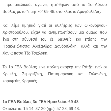
προημιτελικούς αγώνες ηττήθηκαν από το 1ο Λύκειο
Βούλας με το "τιμητικό" 69-48, στο κλειστό Αμυγδαλέζας.
Και λέμε τιμητικό γιατί οι αθλήτριες των Οικονόμνου-
Χριστοδούλου, είχαν να αντιμετωπίσουν μια ομάδα που
έχει στη σύνθεσή του έξι διεθνείς, και επίσης, την
Ηρακλειώτισσα Αλεξάνδρα Δανδουλάκη, αλλά και την
Χανιώτισσα Τζο Τσιχλάκη.
Το 1ο ΓΕΛ Βούλας είχε πρώτη σκόρερ την Ράτζα, ενώ οι
Κριμιλη, Σεμερτζάκη, Παπαμαρκάκη και Γαλανάκη,
κορυφαίες Κρητικές.
1ο ΓΕΛ Βούλας-3ο ΓΕΛ Ηρακλείου 69-48
Οκτάλεπτα: 15-14, 37-20 (ημ.), 57-28, 69-48.