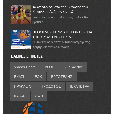
Τα αποτελέσματα της Β φάσης του
Κυπέλλου Ανδρών (3/10)
Στον τελικό του Κυπέλλου της ΕΚΑΣΚ θα
βρεθεί ο ...
ΠΡΟΣΚΛΗΣΗ ΕΝΔΙΑΦΕΡΟΝΤΟΣ ΓΙΑ
ΤΗΝ ΣΧΟΛΗ ΔΙΑΙΤΗΣΙΑΣ
Ο Σύνδεσμος Διαιτητών Καλαθοσφαίρισης
Κρήτης διοργανώνει σχολή ...
ΒΑΣΙΚΕΣ ΕΤΙΚΕΤΕΣ
Videos-Photo
ΑΓΟΡ
ΑΟΚ ΧΑΝΙΑ
ΕΚΑΣΚ
ΕΟΚ
ΕΡΓΟΤΕΛΗΣ
ΗΡΑΚΛΕΙΟ
ΗΡΟΔΟΤΟΣ
ΙΕΡΑΠΕΤΡΑ
ΚΥΔΩΝ
ΟΦΗ