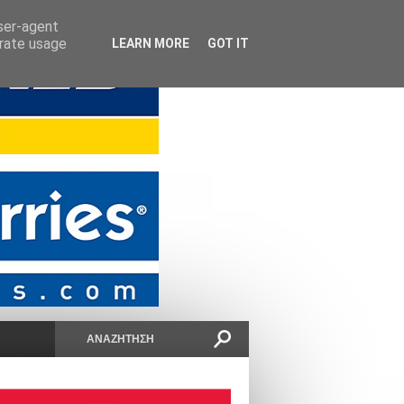
user-agent
erate usage
LEARN MORE
GOT IT