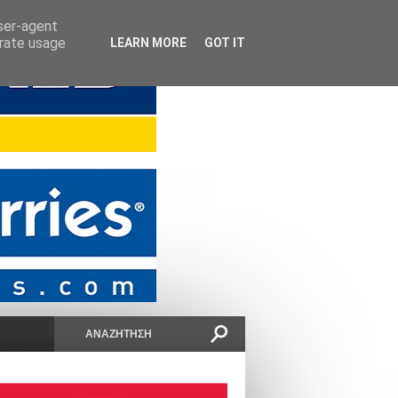
user-agent
erate usage
LEARN MORE
GOT IT