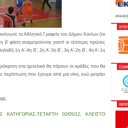
ekask@
SPORT
οίνωσε το Αθλητικό Γραφείο του Δήμου Χανίων (το
η β' φάση αναμετρούνται χιαστί οι τέσσερις πρώτες
λαδή 1η Α'-4η Β', 2η Α'-3η Β', 3η Α'-2η Β', 4η Α'-1η
πρόκριση στα ημιτελικά θα πάρουν οι ομάδες που θα
CLEA
σε περίπτωση που έχουμε από μια νίκη, ενώ μετράει
με:
ENER
ΚΑΤΗΓΟΡΙΑΣ-ΤΕΤΑΡΤΗ 02/05/12, ΚΛΕΙΣΤΟ