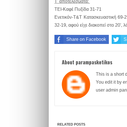
Τ' αποτελέσματα:
ΤΕΙ-Καφέ Πυξίδα 31-71
Ενετικόν-Τ&Τ Κατασκευαστική 69-29
32-19, αφού είχε διακοπεί στο 20',
Share on Facebook
S
About parampasketikos
This is a short 
You edit it by en
user admin pan
RELATED POSTS