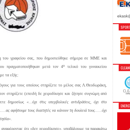
ekask@
SPORT
γραφείου σας, που δημοσιεύθηκε σήμερα σε ΜΜΕ και
ο
που πραγματοποιήθηκαν μετά τον 4
τελικό του γυναικείου
CLEA
ε τα εξής:
όγους για τους οποίους στηρίζετε το μέλος σας Λ.Θεοδωράκη,
ον στηρίζετε (επειδή δε χειροδίκησε και ζήτησε συγνώμη από
ώνετε δημοσίως
«...όχι στις υπερβολικές αντιδράσεις, όχι στο
ENER
....ας αφήσουμε τους διαιτητές να κάνουν τη δουλειά τους......όχι
ιτησία»
.
φέροντας ότι «δεν χειροδίκησε», υποβάλουμε τα παρακάτω