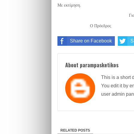
Με εκτίμηση.
Γι
Ο Πρόεδρος
Share on Facebook
S
About parampasketikos
This is a short 
You edit it by en
user admin pan
RELATED POSTS