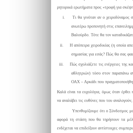
ρητορικά ερωτήματα προς «τροφή για σκέψ
i.
Τι θα γινόταν αν ο χειροδύναμος 
ανωτέρω προπονητή στις επανειλημμ
Βαλούρδο. Τότε θα τον καταδικάζατ
ii.
Η απόπειρα χειροδικίας (η οποία απ
σημασίας για εσάς? Πώς θα σας φαι
iii.
Πώς σχολιάζετε τις ενέργειες της 
αθλητριών) τόσο στον παραπάνω α
ΟΑΧ – Αρκάδι που πραγματοποιήθηκ
Καλά είναι τα ευχολόγια, όμως όταν έρθει
να αναλάβει τις ευθύνες που του αναλογούν,
Υπενθυμίζουμε ότι ο Σύνδεσμος μας σας
αφορά τη στάση που θα τηρήσουν τα μέλ
ενδέχεται να επιδείξουν αντίστοιχες συμπερ