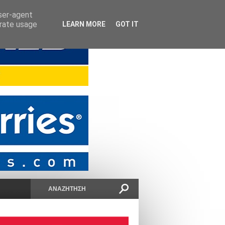
user-agent
erate usage
LEARN MORE
GOT IT