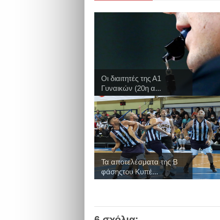
Οι διαιτητές της Α1
Γυναικών (20η α...
Τα αποτελέσματα της Β
φάσηςτου Κυπέ...
6 σχόλια: