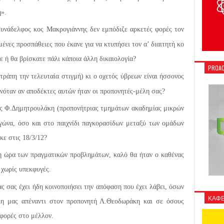
η».
συνάδελφος κος Μακρογιάννης δεν εμπόδιζε αρκετές φορές τον
ένες προσπάθειες που έκανε για να κτυπήσει τον α’ διαιτητή κο
ε ή θα βρίσκατε πάλι κάποια άλλη δικαιολογία?
PROAC
ετράπη την τελευταία στιγμή) κι ο οχετός ύβρεων είναι ήσσονος
νόταν αν αποδέκτες αυτών ήταν οι προπονητές-μέλη σας?
κας Φ.Δημητρουλάκη (προπονήτριας τμημάτων ακαδημίας μικρών
γώνα, όσο και στο παιχνίδι παγκορασίδων μεταξύ των ομάδων
ε στις 18/3/12?
 η ώρα των πραγματικών προβλημάτων, καλό θα ήταν ο καθένας
 χωρίς υπεκφυγές.
 έχει ήδη κοινοποιήσει την απόφαση που έχει λάβει, όσων
ΚΑΦΕ
η μας απέναντι στον προπονητή Λ.Θεοδωράκη και σε όσους
ιφορές στο μέλλον.