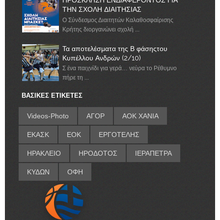
ΠΡΟΣΚΛΗΣΗ ΕΝΔΙΑΦΕΡΟΝΤΟΣ ΓΙΑ
ΤΗΝ ΣΧΟΛΗ ΔΙΑΙΤΗΣΙΑΣ
Ο Σύνδεσμος Διαιτητών Καλαθοσφαίρισης
Κρήτης διοργανώνει σχολή ...
Τα αποτελέσματα της Β φάσηςτου
Κυπέλλου Ανδρών (2/10)
Σ ένα παιχνίδι για γερά… νεύρα το Ρέθυμνο
πήρε τη ...
ΒΑΣΙΚΕΣ ΕΤΙΚΕΤΕΣ
Videos-Photo
ΑΓΟΡ
ΑΟΚ ΧΑΝΙΑ
ΕΚΑΣΚ
ΕΟΚ
ΕΡΓΟΤΕΛΗΣ
ΗΡΑΚΛΕΙΟ
ΗΡΟΔΟΤΟΣ
ΙΕΡΑΠΕΤΡΑ
ΚΥΔΩΝ
ΟΦΗ