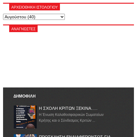
ΑΡΧΕΙΟΘΗΚΗ ΙΣΤΟΛΟΓΙΟΥ
ΑΝΑΓΝΏΣΤΕΣ
ΔΗΜΟΦΙΛΗ
Η ΣΧΟΛΗ ΚΡΙΤΩΝ ΞΕΚΙΝΑ.......
Η Ένωση Καλαθοσφαιρικών Σωματείων
Κρήτης και ο Σύνδεσμος Κριτών ...