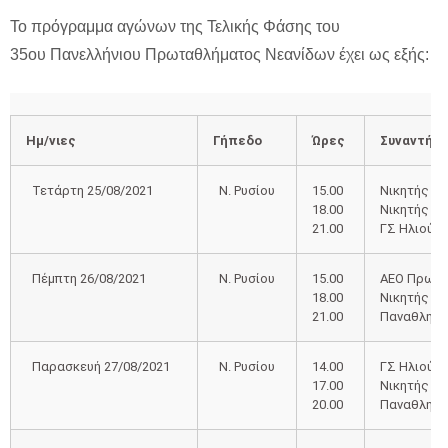
Το πρόγραμμα αγώνων της Τελικής Φάσης του
35ου Πανελλήνιου Πρωταθλήματος Νεανίδων έχει ως εξής:
Ημ/νιες
Γήπεδο
Ώρες
Συναντήσε
Τετάρτη 25/08/2021
Ν. Ρυσίου
15.00
Νικητής Α’ 
18.00
Νικητής Γ
21.00
ΓΣ Ηλιούπ
Πέμπτη 26/08/2021
Ν. Ρυσίου
15.00
ΑΕΟ Πρωτέα
18.00
Νικητής Β’
21.00
Παναθλητικ
Παρασκευή 27/08/2021
Ν. Ρυσίου
14.00
ΓΣ Ηλιούπ
17.00
Νικητής Α’ 
20.00
Παναθλητικ