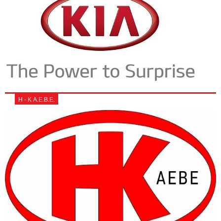
Η - Κ Α.Ε.Β.Ε.