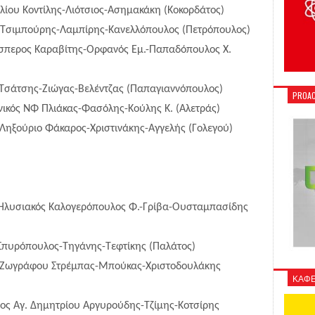
λίου Κοντίλης-Λιότσιος-Ασημακάκη (Κοκορδάτος)
ς Τσιμπούρης-Λαμπίρης-Κανελλόπουλος (Πετρόπουλος)
Έσπερος Καραβίτης-Ορφανός Εμ.-Παπαδόπουλος Χ.
σάτσης-Ζιώγας-Βελέντζας (Παπαγιαννόπουλος)
PROAC
ωνικός ΝΦ Πλιάκας-Φασόλης-Κούλης Κ. (Αλετράς)
ο Ληξούριο Φάκαρος-Χριστινάκης-Αγγελής (Γολεγού)
-Ηλυσιακός Καλογερόπουλος Φ.-Γρίβα-Ουσταμπασίδης
 Σπυρόπουλος-Τηγάνης-Τεφτίκης (Παλάτος)
 Ζωγράφου Στρέμπας-Μπούκας-Χριστοδουλάκης
ΚΑΦΕ
ος Αγ. Δημητρίου Αργυρούδης-Τζίμης-Κοτσίρης