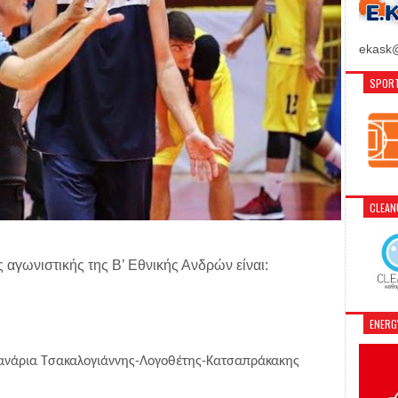
ekask@
SPORT
CLEA
ης αγωνιστικής της Β’ Εθνικής Ανδρών είναι:
ENER
Φανάρια Τσακαλογιάννης-Λογοθέτης-Κατσαπράκακης