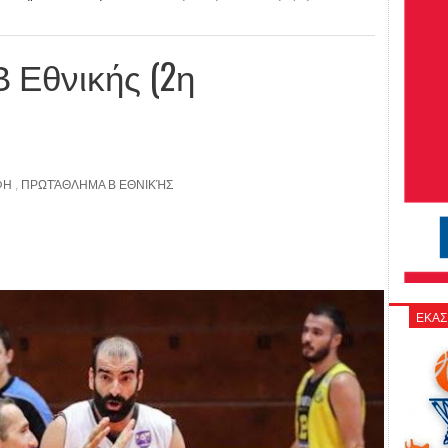
Β Εθνικής (2η
ΦΗ
,
ΠΡΩΤΆΘΛΗΜΑ Β ΕΘΝΙΚΉΣ
ΕΚΑΣ