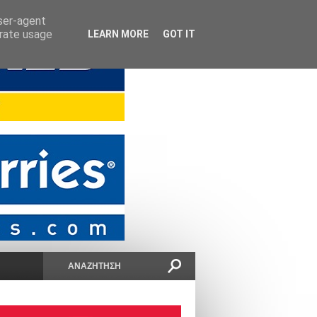
user-agent
erate usage
LEARN MORE
GOT IT