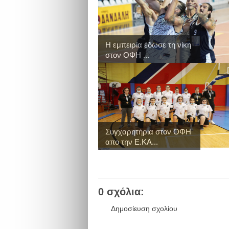
Η εμπειρία έδωσε τη νίκη
στον ΟΦΗ ...
Συγχαρητήρια στον ΟΦΗ
απο την Ε.ΚΑ...
0 σχόλια:
Δημοσίευση σχολίου