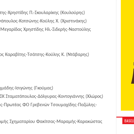
της-Χρηστίδης Π.-Σκουλαρίκης (Κουλούρης)
όπουλος-Κοτσώνης-Κούλης Χ. (Χριστινάκης)
Ε Μεγαρίδας Χρηστίδης Ηλ.-Σιδερής-Ναστούλης
ος Καραβίτης-Τσάτσης-Κούλης Κ. (Ντάβαρης)
μάδης-Ισιγώνης (Γκούμας)
α ΣΚ Σταματόπουλος-Δόλγυρας-Κοντογιάννης (Χλώρος)
ίας-Πρωτέας ΦΟ Γρεβενών Τσουμαχίδης-Παζώλης-
BASELI
Ερμής Σχηματαρίου Φακίτσας-Μαραμής-Καρακώστας