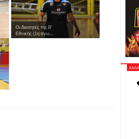
Οι διαιτητές της Β’
Εθνικής (1η αγω...
ΧΑΛΑ