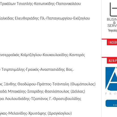
 Τρικάλων Τσιαπλής-Κατωτικίδης-Παπανικολάου
 Χαλκίδας Ελευθεριάδης Πλ.-Παπαγεωργίου-Εκίζογλου
FACEB
νσερραϊκός Κοϊμτζόγλου-Κουκουλεκίδης-Καντερές
ALFA 
 Τσιρτσιμάλης-Γραικός-Αναστασιάδης Βας.
ος Ξάνθης Θεοδώρου-Πράττος-Τσάνταλη (Θωμόπουλος)
καδά Μπακάλης-Σιταρίδης-Βασιλόπουλος (Δέλλας)
ρα Λουλουδιάδης-Τζιοπάνος Γ.-Θρασυβουλίδης
όγκας-Μελανίδης-Χρυσάφης (Δραγκίογλου)