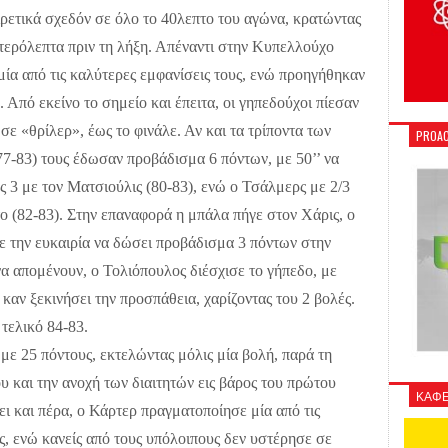
ρετικά σχεδόν σε όλο το 40λεπτο του αγώνα, κρατώντας
ευτερόλεπτα πριν τη λήξη. Απέναντι στην Κυπελλούχο
ία από τις καλύτερες εμφανίσεις τους, ενώ προηγήθηκαν
. Από εκείνο το σημείο και έπειτα, οι γηπεδούχοι πίεσαν
 σε «θρίλερ», έως το φινάλε. Αν και τα τρίποντα των
PROAC
7-83) τους έδωσαν προβάδισμα 6 πόντων, με 50’’ να
 3 με τον Ματσιούλις (80-83), ενώ ο Τσάλμερς με 2/3
ο (82-83). Στην επαναφορά η μπάλα πήγε στον Χάρις, ο
ε την ευκαιρία να δώσει προβάδισμα 3 πόντων στην
 να απομένουν, ο Τολιόπουλος διέσχισε το γήπεδο, με
 καν ξεκινήσει την προσπάθεια, χαρίζοντας του 2 βολές.
τελικό 84-83.
ε 25 πόντους, εκτελώντας μόλις μία βολή, παρά τη
 και την ανοχή των διαιτητών εις βάρος του πρώτου
ΚΑΦΕ
ι και πέρα, ο Κάρτερ πραγματοποίησε μία από τις
ς, ενώ κανείς από τους υπόλοιπους δεν υστέρησε σε