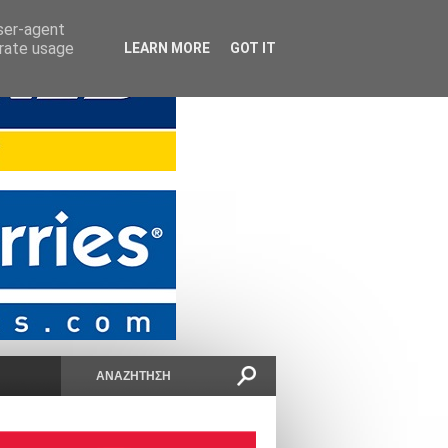
user-agent
erate usage
LEARN MORE
GOT IT