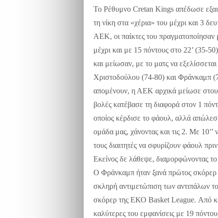
Το Ρέθυμνο
Cretan
Kings
απέδωσε εξαι
τη νίκη στα «χέρια» του μέχρι και 3 δ
ΑΕΚ, οι παίκτες του πραγματοποίησαν μ
μέχρι και με 15 πόντους στο 22’ (35-50)
και μείωσαν, με το ματς να εξελίσσεται
Χριστοδούλου (74-80) και Φράνκαμπ (7
απομένουν, η ΑΕΚ αρχικά μείωσε στους
βολές κατέβασε τη διαφορά στον 1 πόντ
οποίος κέρδισε το φάουλ, αλλά απώλεσ
ομάδα μας, χάνοντας και τις 2. Με 10’’
τους διαιτητές να σφυρίζουν φάουλ πριν
Εκείνος δε λάθεψε, διαμορφώνοντας το 
Ο Φράνκαμπ ήταν ξανά πρώτος σκόρερ μ
σκληρή αντιμετώπιση των αντιπάλων του
σκόρερ της ΕΚΟ Basket League. Από κε
καλύτερες του εμφανίσεις με 19 πόντου