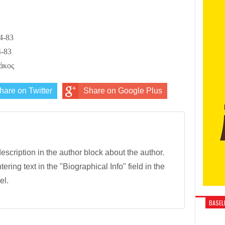
-83
4-83
λάκος
hare on Twitter
Share on Google Plus
description in the author block about the author.
tering text in the "Biographical Info" field in the
el.
BASELI