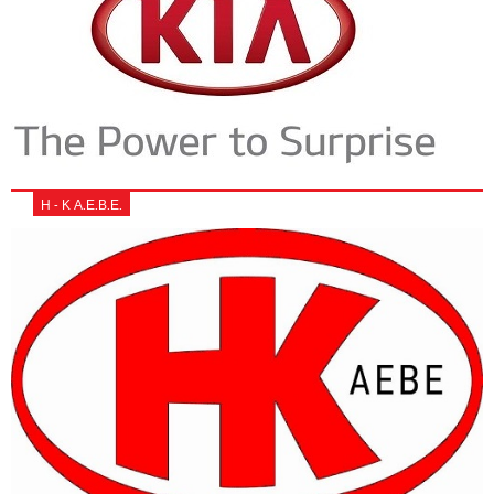
Η - Κ Α.Ε.Β.Ε.