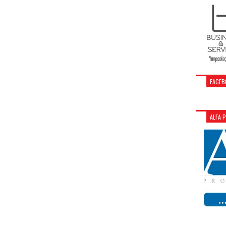
FACEB
ALFA 