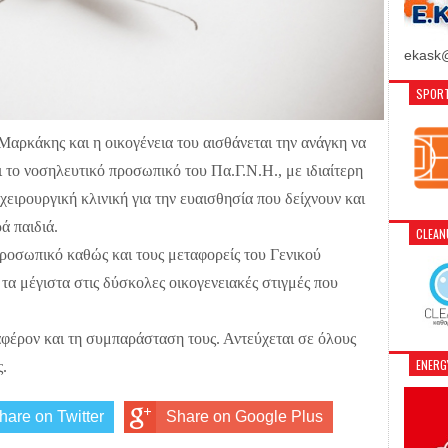
ekask@
SPORT
ρκάκης και η οικογένεια του αισθάνεται την ανάγκη να
ι το νοσηλευτικό προσωπικό του Πα.Γ.Ν.Η., με ιδιαίτερη
ιρουργική κλινική για την ευαισθησία που δείχνουν και
ά παιδιά.
CLEA
προσωπικό καθώς και τους μεταφορείς του Γενικού
α μέγιστα στις δύσκολες οικογενειακές στιγμές που
αφέρον και τη συμπαράσταση τους. Αντεύχεται σε όλους
ENER
ς.
hare on Twitter
Share on Google Plus