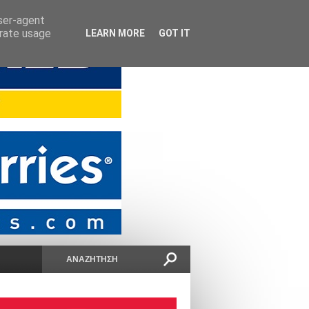
user-agent
erate usage
LEARN MORE
GOT IT