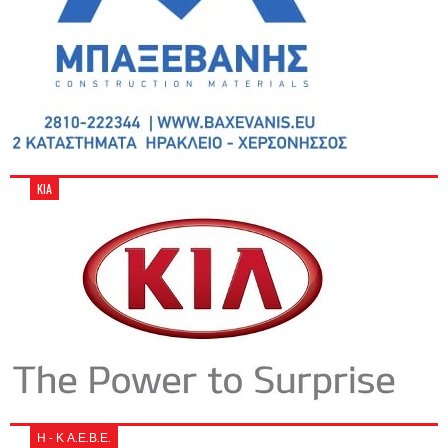
KIA
Η - Κ Α.Ε.Β.Ε.