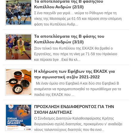
Τα αποτελέσματα της Β φάσηςτου
Κυπέλλου Ανδρών (2/10)
Σ ένα παιχνίδι για γερά… νεύρα το Ρέθυμνο πήρε τη
νίκης της Μεσσαράς με 61-55 και πέρασε στην επόμενη
φάση του Κυπέλλου Ανδρ...
Τα αποτελέσματα της Β φάσης του
Κυπέλλου Ανδρών (3/10)
Στον τελικό του Κυπέλλου της ΕΚΑΣΚ θα βρεθεί ο
Εργοτέλης, που πήρε τη νίκη με 71-58 του Ηράκλειο
και πέρασα bye . Εκεί θα κλ...
Η κλήρωση των Εφήβων της ΕΚΑΣΚ για
την αγωνιστική σεζόν 2021-2022
Με έναν όμιλο στο Εφηβικό Α και δύο στο Εφηβικό Β
αναμένεται να πραγματοποιηθεί το πρωτάθλημα για τα
παιδιά της ΕΚΑΣΚ που ...
ΠΡΟΣΚΛΗΣΗ ΕΝΔΙΑΦΕΡΟΝΤΟΣ ΓΙΑ ΤΗΝ
ΣΧΟΛΗ ΔΙΑΙΤΗΣΙΑΣ
Ο Σύνδεσμος Διαιτητών Καλαθοσφαίρισης Κρήτης
διοργανώνει σχολή διαιτησίας, προκειμένου ν’ αναδείξει
νέους ταλαντούχους διαιτητές που θα ενισ...