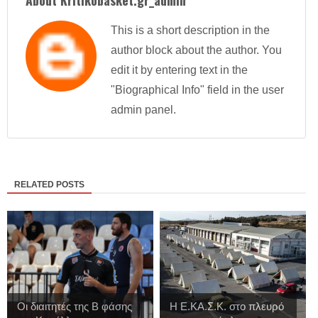
About Kritikobasket.gr_admin
This is a short description in the
author block about the author. You
edit it by entering text in the
"Biographical Info" field in the user
admin panel.
RELATED POSTS
Οι διαιτητές της Β φάσης
Η Ε.ΚΑ.Σ.Κ. στο πλευρό