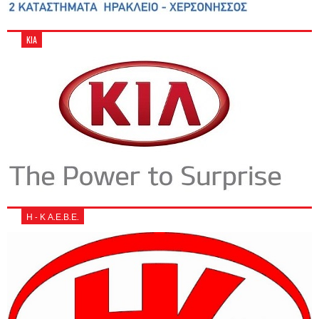
KIA
Η - Κ Α.Ε.Β.Ε.