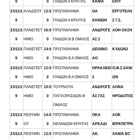
9
0
ΠΑΙΔΩΝ Α ΚΡΗΤΗΣ
XANΙΑ
ΕΙΟΥ
23/11/1
ΚΛΑΔΙΣΟΥ
12:0
ΠΡΩΤΑΘΛΗΜΑ
ΟΑ
ΕΡΓΟΤΕΛΗ
9
0
ΠΑΙΔΩΝ Α ΚΡΗΤΗΣ
ΧΑΝΙΩΝ
Σ Γ.Σ.
23/11/1
ΠΑΝΕΠΙΣΤ
16:0
ΠΡΩΤΑΘΛΗΜΑ
ΑΝΔΡΟΓΕ
ΑΟΗ ΟΑΣΗ
9
ΗΜΙΟ
0
ΠΑΙΔΩΝ Β Β ΟΜΙΛΟΣ
ΑΣ 2
23/11/1
ΠΑΝΕΠΙΣΤ
14:0
ΠΡΩΤΑΘΛΗΜΑ
ΔΕΙΛΙΝΟ
ΚΥΔΩΝ2
9
ΗΜΙΟ
0
ΠΑΙΔΩΝ Β Α ΟΜΙΛΟΣ
ΑΟ
23/11/1
ΠΑΝΕΠΙΣΤ
12:0
ΠΡΩΤΑΘΛΗΜΑ
ΗΡΑΚΛΕΙΟ
Ο.Φ.Σ.ΧΑΝΙ
9
ΗΜΙΟ
0
ΠΑΙΔΩΝ Β Α ΟΜΙΛΟΣ
2
ΩΝ
23/11/1
ΠΑΝΕΠΙΣΤ
10:0
ΤΟΥΡΝΟΥΑ
ΑΝΔΡΟΓΕ
ΑΟΝΑ
9
ΗΜΙΟ
0
ΠΑΓΚΟΡΑΣΙΔΩΝ Β
ΑΣ ΓΑΣ
ΗΡΟΔΟΤΟΣ
ΟΜΙΛΟΣ
23/11/1
ΡΕΘΥΜΝ
14:0
ΠΡΩΤΑΘΛΗΜΑ
ΟΚΑ
ΑΟΚ
9
ΟΥ
0
ΝΕΑΝΙΔΩΝ ΚΡΗΤΗΣ
ΑΡΚΑΔΙ
ΙΕΡΑΠΕΤΡΑ
23/11/1
ΡΕΘΥΜΝ
12:0
ΠΡΩΤΑΘΛΗΜΑ
ΑΚ.
ΧΑΝΙΑ BC