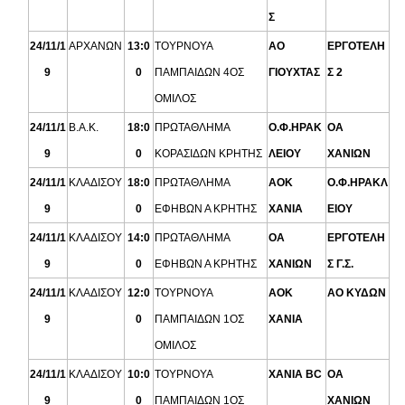
Σ
24/11/1
ΑΡΧΑΝΩΝ
13:0
ΤΟΥΡΝΟΥΑ
ΑΟ
ΕΡΓΟΤΕΛΗ
9
0
ΠΑΜΠΑΙΔΩΝ 4ΟΣ
ΓΙΟΥΧΤΑΣ
Σ 2
ΟΜΙΛΟΣ
24/11/1
Β.Α.Κ.
18:0
ΠΡΩΤΑΘΛΗΜΑ
Ο.Φ.ΗΡΑΚ
ΟΑ
9
0
ΚΟΡΑΣΙΔΩΝ ΚΡΗΤΗΣ
ΛΕΙΟΥ
ΧΑΝΙΩΝ
24/11/1
ΚΛΑΔΙΣΟΥ
18:0
ΠΡΩΤΑΘΛΗΜΑ
AOK
Ο.Φ.ΗΡΑΚΛ
9
0
ΕΦΗΒΩΝ Α ΚΡΗΤΗΣ
XANΙΑ
ΕΙΟΥ
24/11/1
ΚΛΑΔΙΣΟΥ
14:0
ΠΡΩΤΑΘΛΗΜΑ
ΟΑ
ΕΡΓΟΤΕΛΗ
9
0
ΕΦΗΒΩΝ Α ΚΡΗΤΗΣ
ΧΑΝΙΩΝ
Σ Γ.Σ.
24/11/1
ΚΛΑΔΙΣΟΥ
12:0
ΤΟΥΡΝΟΥΑ
AOK
ΑΟ ΚΥΔΩΝ
9
0
ΠΑΜΠΑΙΔΩΝ 1ΟΣ
XANΙΑ
ΟΜΙΛΟΣ
24/11/1
ΚΛΑΔΙΣΟΥ
10:0
ΤΟΥΡΝΟΥΑ
ΧΑΝΙΑ BC
ΟΑ
9
0
ΠΑΜΠΑΙΔΩΝ 1ΟΣ
ΧΑΝΙΩΝ