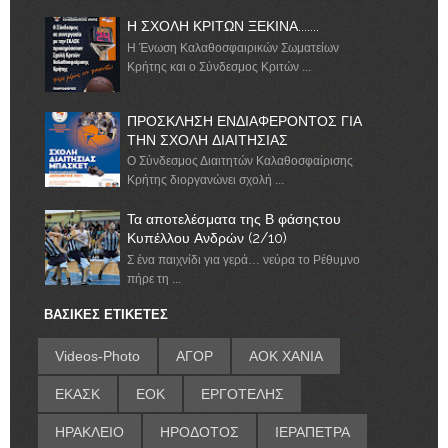
Η ΣΧΟΛΗ ΚΡΙΤΩΝ ΞΕΚΙΝΑ.......
Η Ένωση Καλαθοσφαιρικών Σωματείων
Κρήτης και ο Σύνδεσμος Κριτών ...
ΠΡΟΣΚΛΗΣΗ ΕΝΔΙΑΦΕΡΟΝΤΟΣ ΓΙΑ
ΤΗΝ ΣΧΟΛΗ ΔΙΑΙΤΗΣΙΑΣ
Ο Σύνδεσμος Διαιτητών Καλαθοσφαίρισης
Κρήτης διοργανώνει σχολή ...
Τα αποτελέσματα της Β φάσηςτου
Κυπέλλου Ανδρών (2/10)
Σ ένα παιχνίδι για γερά… νεύρα το Ρέθυμνο
πήρε τη ...
ΒΑΣΙΚΕΣ ΕΤΙΚΕΤΕΣ
Videos-Photo
ΑΓΟΡ
ΑΟΚ ΧΑΝΙΑ
ΕΚΑΣΚ
ΕΟΚ
ΕΡΓΟΤΕΛΗΣ
ΗΡΑΚΛΕΙΟ
ΗΡΟΔΟΤΟΣ
ΙΕΡΑΠΕΤΡΑ