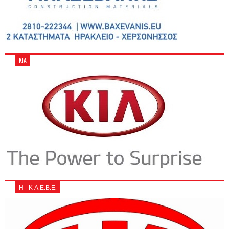
KIA
Η - Κ Α.Ε.Β.Ε.