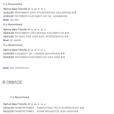
3
η Αγωνιστική
Ημ/νια
Ωρα
Γήπεδο
Α γ ώ ν α ς
Σκορ
11/01/20
ΡΕΘΥΜΝΟΥ
ΕΑΠ ΑΤΣΙΠΟΠΟΥΛΟ
ΟΚΑ ΑΡΚΑΔΙ
0
0
11/01/20
ΤΑΥΡΩΝΙΤΗ
ΚΙΣΣΑΜΟΥ ΑΟ
ΟΑ ΧΑΝΙΩΝ
0
0
Ρεπό:
ΟΑΧ 2000
4
η Αγωνιστική
Ημ/νια
Ωρα
Γήπεδο
Α γ ώ ν α ς
Σκορ
25/01/20
ΡΕΘΥΜΝΟΥ
ΟΚΑ ΑΡΚΑΔΙ
ΚΙΣΣΑΜΟΥ ΑΟ
0
0
25/01/20
ΣΟΥΔΑΣ
ΟΑΧ 2000
ΕΑΠ ΑΤΣΙΠΟΠΟΥΛΟ
0
0
Ρεπό:
ΟΑ ΧΑΝΙΩΝ
5
η Αγωνιστική
Ημ/νια
Ωρα
Γήπεδο
Α γ ώ ν α ς
Σκορ
01/02/20
ΚΛΑΔΙΣΟΥ
ΟΑ ΧΑΝΙΩΝ
ΟΚΑ ΑΡΚΑΔΙ
0
0
01/02/20
ΤΑΥΡΩΝΙΤΗ
ΚΙΣΣΑΜΟΥ ΑΟ
ΟΑΧ 2000
0
0
Ρεπό:
ΕΑΠ ΑΤΣΙΠΟΠΟΥΛΟ
Β ΟΜΙΛΟΣ
1
η Αγωνιστική
Ημ/νια
Ωρα
Γήπεδο
Α γ ώ ν α ς
Σκορ
02/11/19
ΠΑΝΕΠΙΣΤΗΜΙΟ -
ΑΝΔΡΟΓΕΑΣ ΓΑΣ
Ο.Φ.ΗΡΑΚΛΕΙΟΥ
0
0
02/11/19
ΠΑΝΕΠΙΣΤΗΜΙΟ -
ΑΟΝΑ ΗΡΟΔΟΤΟΣ
ΑΟΗ ΟΑΣΗ
0
0