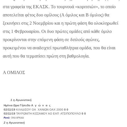
στα γραφεία της ΕΚΑΣΚ. Το τουρνουά «κοριτσιών», το οποίο
αποτελείται φέτος δυο ομίλους (Α όμιλος και Β όμιλος) θα
ξεκινήσει στις 2 Νοεμβρίου και η πρώτη φάση θα ολοκληρωθεί
στις 1 Φεβρουαρίου. Οι δυο πρώτες ομάδες από κάθε όμιλο
προκρίνονται στην επόμενη φάση σε διπλούς αγώνες,
προκειμένου να αναδειχτεί πρωταθλήτρια ομάδα, που θα είναι
αυτή που θα τερματίσει πρώτη στη βαθμολογία.
Α ΟΜΙΛΟΣ
1
η Αγωνιστική
Ημ/νια
Ωρα
Γήπεδο
Α γ ώ ν α ς
Σκορ
02/11/19
ΚΛΑΔΙΣΟΥ
ΟΑ ΧΑΝΙΩΝ
ΟΑΧ 2000
0
0
02/11/19
ΤΑΥΡΩΝΙΤΗ
ΚΙΣΣΑΜΟΥ ΑΟ
ΕΑΠ ΑΤΣΙΠΟΠΟΥΛΟ
0
0
Ρεπό:
ΟΚΑ ΑΡΚΑΔΙ
2
η Αγωνιστική