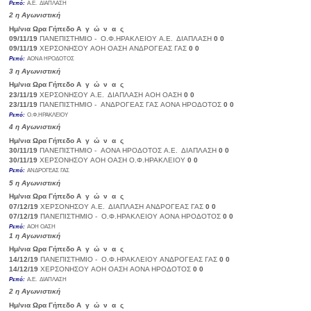
Ρεπό:
Α.Ε. ΔΙΑΠΛΑΣΗ
2
η Αγωνιστική
Ημ/νια
Ωρα
Γήπεδο
Α γ ώ ν α ς
Σκορ
09/11/19
ΠΑΝΕΠΙΣΤΗΜΙΟ -
Ο.Φ.ΗΡΑΚΛΕΙΟΥ
Α.Ε. ΔΙΑΠΛΑΣΗ
0
0
09/11/19
ΧΕΡΣΟΝΗΣΟΥ
ΑΟΗ ΟΑΣΗ
ΑΝΔΡΟΓΕΑΣ ΓΑΣ
0
0
Ρεπό:
ΑΟΝΑ ΗΡΟΔΟΤΟΣ
3
η Αγωνιστική
Ημ/νια
Ωρα
Γήπεδο
Α γ ώ ν α ς
Σκορ
23/11/19
ΧΕΡΣΟΝΗΣΟΥ
Α.Ε. ΔΙΑΠΛΑΣΗ
ΑΟΗ ΟΑΣΗ
0
0
23/11/19
ΠΑΝΕΠΙΣΤΗΜΙΟ -
ΑΝΔΡΟΓΕΑΣ ΓΑΣ
ΑΟΝΑ ΗΡΟΔΟΤΟΣ
0
0
Ρεπό:
Ο.Φ.ΗΡΑΚΛΕΙΟΥ
4
η Αγωνιστική
Ημ/νια
Ωρα
Γήπεδο
Α γ ώ ν α ς
Σκορ
30/11/19
ΠΑΝΕΠΙΣΤΗΜΙΟ -
ΑΟΝΑ ΗΡΟΔΟΤΟΣ
Α.Ε. ΔΙΑΠΛΑΣΗ
0
0
30/11/19
ΧΕΡΣΟΝΗΣΟΥ
ΑΟΗ ΟΑΣΗ
Ο.Φ.ΗΡΑΚΛΕΙΟΥ
0
0
Ρεπό:
ΑΝΔΡΟΓΕΑΣ ΓΑΣ
5
η Αγωνιστική
Ημ/νια
Ωρα
Γήπεδο
Α γ ώ ν α ς
Σκορ
07/12/19
ΧΕΡΣΟΝΗΣΟΥ
Α.Ε. ΔΙΑΠΛΑΣΗ
ΑΝΔΡΟΓΕΑΣ ΓΑΣ
0
0
07/12/19
ΠΑΝΕΠΙΣΤΗΜΙΟ -
Ο.Φ.ΗΡΑΚΛΕΙΟΥ
ΑΟΝΑ ΗΡΟΔΟΤΟΣ
0
0
Ρεπό:
ΑΟΗ ΟΑΣΗ
1
η Αγωνιστική
Ημ/νια
Ωρα
Γήπεδο
Α γ ώ ν α ς
Σκορ
14/12/19
ΠΑΝΕΠΙΣΤΗΜΙΟ -
Ο.Φ.ΗΡΑΚΛΕΙΟΥ
ΑΝΔΡΟΓΕΑΣ ΓΑΣ
0
0
14/12/19
ΧΕΡΣΟΝΗΣΟΥ
ΑΟΗ ΟΑΣΗ
ΑΟΝΑ ΗΡΟΔΟΤΟΣ
0
0
Ρεπό:
Α.Ε. ΔΙΑΠΛΑΣΗ
2
η Αγωνιστική
Ημ/νια
Ωρα
Γήπεδο
Α γ ώ ν α ς
Σκορ