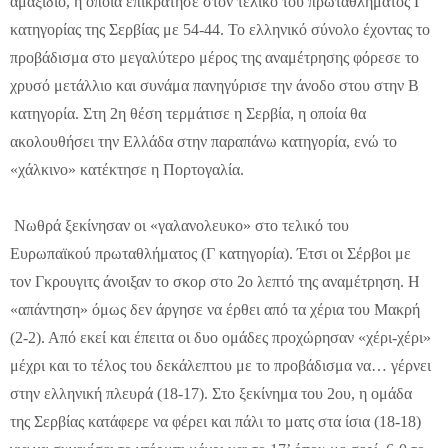
αμαξίδιο, η οποία επικράτησε στον τελικό του πρωταθλήματος Γ
κατηγορίας της Σερβίας με 54-44. Το ελληνικό σύνολο έχοντας το
προβάδισμα στο μεγαλύτερο μέρος της αναμέτρησης φόρεσε το
χρυσό μετάλλιο και συνάμα πανηγύρισε την άνοδο στου στην Β
κατηγορία. Στη 2η θέση τερμάτισε η Σερβία, η οποία θα
ακολουθήσει την Ελλάδα στην παραπάνω κατηγορία, ενώ το
«χάλκινο» κατέκτησε η Πορτογαλία.
Νωθρά ξεκίνησαν οι «γαλανολευκο» στο τελικό του
Ευρωπαϊκού πρωταθλήματος (Γ κατηγορία). Έτσι οι Σέρβοι με
τον Γκρουγιτς άνοιξαν το σκορ στο 2ο λεπτό της αναμέτρηση. Η
«απάντηση» όμως δεν άργησε να έρθει από τα χέρια του Μακρή
(2-2). Από εκεί και έπειτα οι δυο ομάδες προχώρησαν «χέρι-χέρι»
μέχρι και το τέλος του δεκάλεπτου με το προβάδισμα να… γέρνει
στην ελληνική πλευρά (18-17). Στο ξεκίνημα του 2ου, η ομάδα
της Σερβίας κατάφερε να φέρει και πάλι το ματς στα ίσια (18-18)