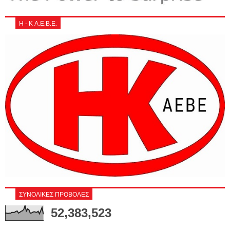
Η - Κ Α.Ε.Β.Ε.
ΣΥΝΟΛΙΚΕΣ ΠΡΟΒΟΛΕΣ
52,383,523