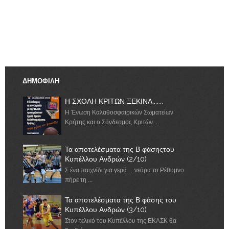
ΔΗΜΟΦΙΛΗ
Η ΣΧΟΛΗ ΚΡΙΤΩΝ ΞΕΚΙΝΑ.......
Η Ένωση Καλαθοσφαιρικών Σωματείων
Κρήτης και ο Σύνδεσμος Κριτών ...
Τα αποτελέσματα της Β φάσηςτου
Κυπέλλου Ανδρών (2/10)
Σ ένα παιχνίδι για γερά… νεύρα το Ρέθυμνο
πήρε τη ...
Τα αποτελέσματα της Β φάσης του
Κυπέλλου Ανδρών (3/10)
Στον τελικό του Κυπέλλου της ΕΚΑΣΚ θα