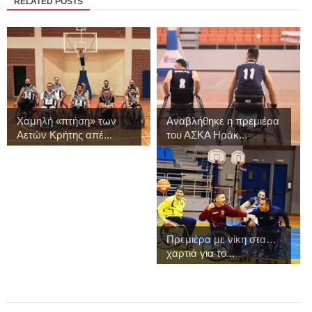
RELATED POSTS
Χαμηλή «πτήση» των
Αναβλήθηκε η πρεμιέρα
Αετών Κρήτης απέ...
του ΑΣΚΑ Ηράκ...
Πρεμιέρα με νίκη στα…
χαρτιά για το...