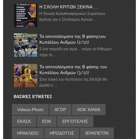
Η ΣΧΟΛΗ ΚΡΙΤΩΝ ΞΕΚΙΝΑ.......
Η Ένωση Καλαθοσφαιρικών Σωματείων
Κρήτης και ο Σύνδεσμος Κριτών ...
Τα αποτελέσματα της Β φάσηςτου
Κυπέλλου Ανδρών (2/10)
Σ ένα παιχνίδι για γερά… νεύρα το Ρέθυμνο
πήρε τη ...
Τα αποτελέσματα της Β φάσης του
Κυπέλλου Ανδρών (3/10)
Στον τελικό του Κυπέλλου της ΕΚΑΣΚ θα
βρεθεί ο ...
ΒΑΣΙΚΕΣ ΕΤΙΚΕΤΕΣ
Videos-Photo
ΑΓΟΡ
ΑΟΚ ΧΑΝΙΑ
ΕΚΑΣΚ
ΕΟΚ
ΕΡΓΟΤΕΛΗΣ
ΗΡΑΚΛΕΙΟ
ΗΡΟΔΟΤΟΣ
ΙΕΡΑΠΕΤΡΑ