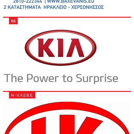
KIA
Η - Κ Α.Ε.Β.Ε.