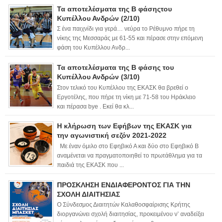
Τα αποτελέσματα της Β φάσηςτου
Κυπέλλου Ανδρών (2/10)
Σ ένα παιχνίδι για γερά… νεύρα το Ρέθυμνο πήρε τη
νίκης της Μεσσαράς με 61-55 και πέρασε στην επόμενη
φάση του Κυπέλλου Ανδρ...
Τα αποτελέσματα της Β φάσης του
Κυπέλλου Ανδρών (3/10)
Στον τελικό του Κυπέλλου της ΕΚΑΣΚ θα βρεθεί ο
Εργοτέλης, που πήρε τη νίκη με 71-58 του Ηράκλειο
και πέρασα bye . Εκεί θα κλ...
Η κλήρωση των Εφήβων της ΕΚΑΣΚ για
την αγωνιστική σεζόν 2021-2022
Με έναν όμιλο στο Εφηβικό Α και δύο στο Εφηβικό Β
αναμένεται να πραγματοποιηθεί το πρωτάθλημα για τα
παιδιά της ΕΚΑΣΚ που ...
ΠΡΟΣΚΛΗΣΗ ΕΝΔΙΑΦΕΡΟΝΤΟΣ ΓΙΑ ΤΗΝ
ΣΧΟΛΗ ΔΙΑΙΤΗΣΙΑΣ
Ο Σύνδεσμος Διαιτητών Καλαθοσφαίρισης Κρήτης
διοργανώνει σχολή διαιτησίας, προκειμένου ν’ αναδείξει