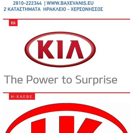
KIA
Η - Κ Α.Ε.Β.Ε.