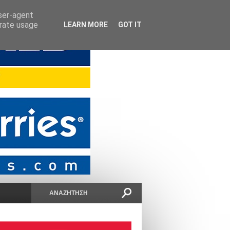
user-agent
erate usage
LEARN MORE
GOT IT