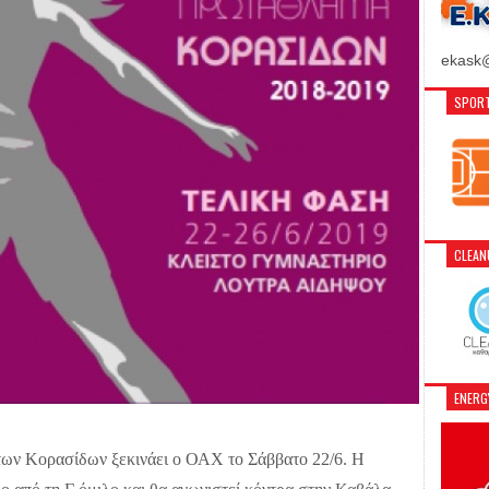
ekask@
SPORT
CLEA
ENER
των Κορασίδων ξεκινάει ο ΟΑΧ το Σάββατο 22/6. Η