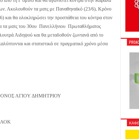
ο από τη Γ όμιλο και θα αγωνιστεί κόντρα στην Καβάλα
ων. Ακολουθούν τα ματς με Παναθηναϊκό (23/6), Κρόνο
6) και θα ολοκληρώσει την προσπάθεια του κόντρα στον
λα τα ματς του 30ου Πανελλήνιου Πρωταθλήματος
ουτρά Αιδηψού και θα μεταδοθούν ζωντανά από το
PROAC
αλύπτονται και στατιστικά σε πραγματικό χρόνο μέσα
ΚΡΟΝΟΣ ΑΓIOY ΔHMΗΤΡΙΟΥ
ΠΑΟΚ
ΚΑΦΕ