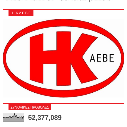
Η - Κ Α.Ε.Β.Ε.
ΣΥΝΟΛΙΚΕΣ ΠΡΟΒΟΛΕΣ
52,377,089