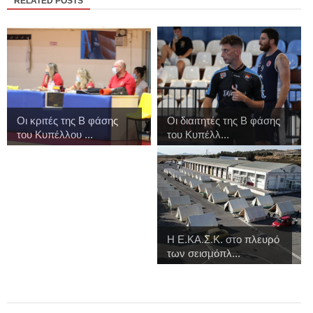
RELATED POSTS
Οι κριτές της Β φάσης
Οι διαιτητές της Β φάσης
του Κυπέλλου ...
του Κυπέλλ...
Η Ε.ΚΑ.Σ.Κ. στο πλευρό
των σεισμόπλ...