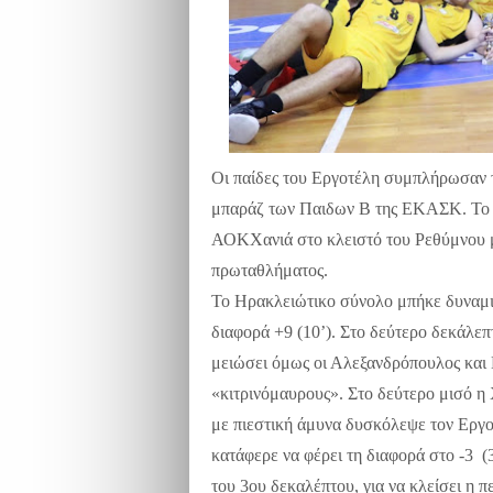
Οι παίδες του Εργοτέλη συμπλήρωσαν 
μπαράζ των Παιδων Β της ΕΚΑΣΚ. Το 
ΑΟΚΧανιά στο κλειστό του Ρεθύμνου με 
πρωταθλήματος.
Το Ηρακλειώτικο σύνολο μπήκε δυναμι
διαφορά +9 (10’). Στο δεύτερο δεκάλε
μειώσει όμως οι Αλεξανδρόπουλος και
«κιτρινόμαυρους». Στο δεύτερο μισό η
με πιεστική άμυνα δυσκόλεψε τον Εργο
κατάφερε να φέρει τη διαφορά στο -3 (
του 3ου δεκαλέπτου, για να κλείσει η π