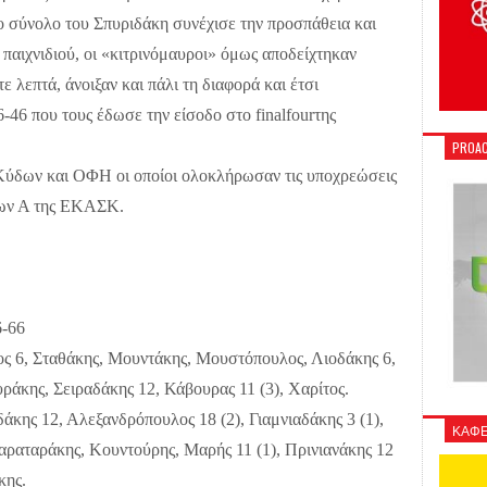
 σύνολο του Σπυριδάκη συνέχισε την προσπάθεια και
 παιχνιδιού, οι «κιτρινόμαυροι» όμως αποδείχτηκαν
ε λεπτά, άνοιξαν και πάλι τη διαφορά και έτσι
6-46 που τους έδωσε την είσοδο στο
final
four
της
PROAC
Κύδων και ΟΦΗ οι οποίοι ολοκλήρωσαν τις υποχρεώσεις
ίδων Α της ΕΚΑΣΚ.
6-66
6, Σταθάκης, Μουντάκης, Μουστόπουλος, Λιοδάκης 6,
ράκης, Σειραδάκης 12, Κάβουρας 11 (3), Χαρίτος.
ς 12, Αλεξανδρόπουλος 18 (2), Γιαμνιαδάκης 3 (1),
ΚΑΦΕ
αραταράκης, Κουντούρης, Μαρής 11 (1), Πρινιανάκης 12
κης.