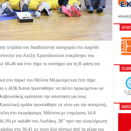
ekask@
SPORT
την τετράδα του
final
four
στην κατηγορία στο παιχνίδι
σύνολο του Αλέξη Χριστόδουλου επικράτησε του
66-46 και έτσι πήρε το εισιτήριο για τη Β φάση του
CLEA
κά στο παρκέ του Μελίνα Μερκούρη και έτσι πήρε
πτο ο ΑΟΚΧανιά προσπάθησε να πιέσει προκειμένου να
 Καβουσάκης κράτησαν την αποσταση για τους
 Χανιώτική ομάδα προσπάθησε εκ νέου για την ανατροπή,
ENER
τέλη στο σκοράρισμα. Μάλιστα με επιμέρους 16-8
36-39) με καλάθι του Λιοδάκη, 38’’ πριν την ολοκλήρωση
ερίοδος στο 36-41 με σουτ δυο πόντων από τα χέρια του