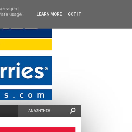
user-agent
erate usage
LEARN MORE
GOT IT