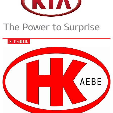
Η - Κ Α.Ε.Β.Ε.