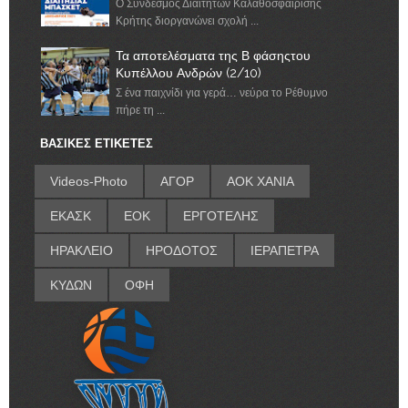
Ο Σύνδεσμος Διαιτητών Καλαθοσφαίρισης
Κρήτης διοργανώνει σχολή ...
Τα αποτελέσματα της Β φάσηςτου
Κυπέλλου Ανδρών (2/10)
Σ ένα παιχνίδι για γερά… νεύρα το Ρέθυμνο
πήρε τη ...
ΒΑΣΙΚΕΣ ΕΤΙΚΕΤΕΣ
Videos-Photo
ΑΓΟΡ
ΑΟΚ ΧΑΝΙΑ
ΕΚΑΣΚ
ΕΟΚ
ΕΡΓΟΤΕΛΗΣ
ΗΡΑΚΛΕΙΟ
ΗΡΟΔΟΤΟΣ
ΙΕΡΑΠΕΤΡΑ
ΚΥΔΩΝ
ΟΦΗ