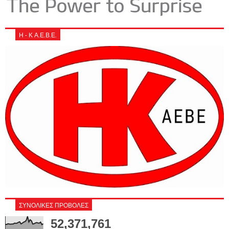
Η - Κ Α.Ε.Β.Ε.
ΣΥΝΟΛΙΚΕΣ ΠΡΟΒΟΛΕΣ
52,371,761