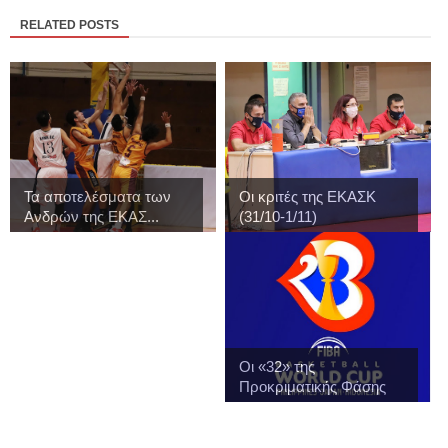
RELATED POSTS
Τα αποτελέσματα των
Οι κριτές της ΕΚΑΣΚ
Ανδρών της ΕΚΑΣ...
(31/10-1/11)
Οι «32» της
Προκριματικής Φάσης
του...