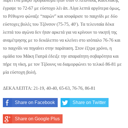
πάρει ένα μικρό προβάδισμα ήταν όταν ο Λεωνίδας Κασελάκης
έγραψε το 72-67 με εύστοχο λέι άπ. Λίγα λεπτά αργότερα όμως,
το Ρέθυμνο φώναξε “παρών” και ισοφάρισε το παιχνίδι με δύο
εύστοχες βολές του Τζόνσον (75-75, 40′). Τα τελευταία δέκα
λεπτά του αγώνα δεν ήταν αρκετά για να κρίνουν το νικητή της
αναμέτρησης με το δεκάλεπτο να κλείνει στο ισόπαλο 76-76 και
το παιχνίδι να πηγαίνει στην παράταση. Στον έξτρα χρόνο, η
ομάδα του Μάκη Γιατρά έδειξε την απαραίτητη σοβαρότητα και
πήρε τη νίκη, με τον Τζόουνς να διαμορφώνει το τελικό 86-81 με
μία εύστοχη βολή.
ΔΕΚΑΛΕΠΤΑ: 21-19, 40-40, 65-63, 76-76, 86-81
Share on Facebook
Share on Twitter
Share on Google Plus