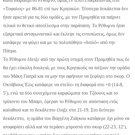
καλά διαβασμένο Ρέθυμνο, όμως εν τέλει επικρατώντας στο
«Τοφαλος» με 86-81 επί των Κρητικών. Τέσσερα δεκάλεπτα δεν
ήταν αρκετά για τις δύο ομάδες, με τον Προμηθέα να παίρνει
τελικά το θετικό αποτέλεσμα στην παράταση. Το Ρέθυμνο ήταν
εξαιρετικά ανταγωνιστικό και έκλεψε τις εντυπώσεις, όμως δεν
κατάφερε να φύγει και με το πολυπόθητο «διπλό» από την
Πάτρα.
Το Ρέθυμνο έδειξε από την πρώτη στιγμή στον Προμηθέα πως δε
θα έχει εύκολη δουλειά, με τους Κρητικούς να πιέζουν την ομάδα
του Μάκη Γιατρά και να μην την αφήνουν να ξεφύγει στο σκορ. Ο
Οκτάβιους Έλις κατάφερε να στείλει τη διαφορά στο +6 (14-8,
5′), ενώ τα δύο συνεχόμενα καρφώματα του Τζόουνς και το
τρίποντο του Μπαρτ, έφεραν το Ρέθυμνο σε απόσταση ενός
καλαθιού και το δεκάλεπτο έληξε στο 21-19. Στο δεύτερο
δεκάλεπτο, η ομάδα του Βαγγέλη Ζιάγκου κατάφερε όχι μόνο να
ισοφαρίσει αλλά και να περάσει μπροστά στο σκορ (22-23, 12′),