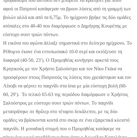
προβάδισμα που ωστόσο δεν μπόρεσε να κρατήσει για πολύ
αφού οι Πατρινοί κατάφεραν να βρουν λύσεις από τη γραμμή των
βολών αλλά και από τα 6,75μ. Το ημίχρονο βρήκε τις δύο ομάδες
ισόπαλες στο 40-40 που διαμόρφωσε ο Δημήτρης Κουρέπης με
εύστοχο σουτ τριών πόντων.
H εικόνα του αγώνα άλλαξε σημαντικά στο δεύτερο ημίχρονο. Το
Ρέθυμνο έκανε ένα εντυπωσιακό 10-0 σερί και εκτόξευσε τη
διαφορά (40-50, 23′). O Προμηθέας κυνήγησε αρκετά τους
Κρητικούς με τον Χρήστο Σαλούστρο και τον Νίκο Γκίκα να
προσφέρουν στους Πατρινούς τις λύσεις που χρειάστηκαν και τον
Λίποβι να φέρνει το παιχνίδι στα ίσια με μία εύστοχη βολή (60-
60, 29′). Το τελικό 65-63 της περιόδου διαμόρφωσε ο Χρήστος
Σαλούστρος με εύστοχο σουτ τριών πόντων. Το παιχνίδι
μετατράπηκε σε θρίλερ στο τέταρτο δεκάλεπτο, με τις δύο
ομάδες να βρίσκονται κοντά στο σκορ σε ένα εξαιρετικά κλειστό
παιχνίδι. Η μοναδική στιγμή που ο Προμηθέας κατάφερε να