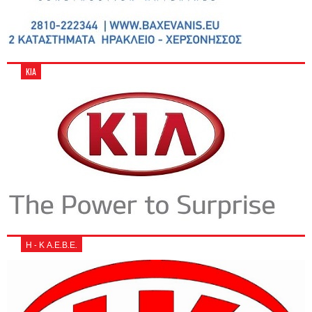
KIA
Η - Κ Α.Ε.Β.Ε.