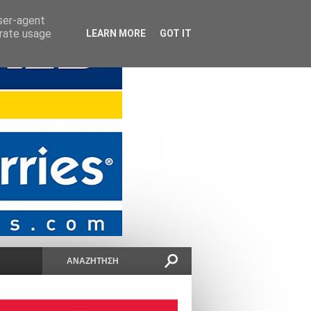
user-agent
erate usage
LEARN MORE
GOT IT