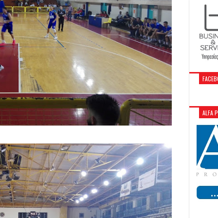
FACEB
ALFA 