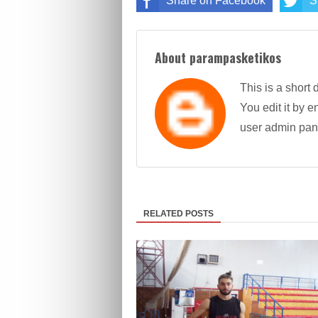
Share on Facebook
S
About parampasketikos
This is a short 
You edit it by en
user admin pan
RELATED POSTS