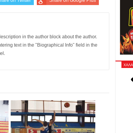
hare on Twitter
Share on Google Plus
description in the author block about the author.
tering text in the "Biographical Info" field in the
el.
ΧΑΛΑ