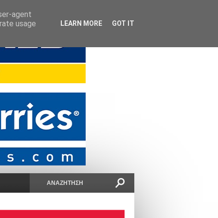
user-agent
erate usage
LEARN MORE
GOT IT