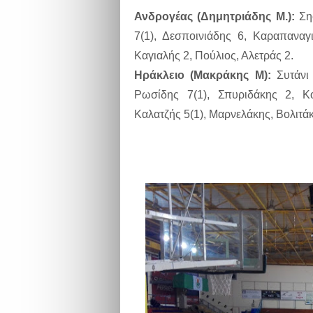
Ανδρογέας (Δημητριάδης Μ.):
Σηφ
7(1), Δεσποινιάδης 6, Καραπαναγ
Καγιαλής 2, Πούλιος, Αλετράς 2.
Ηράκλειο (Μακράκης Μ):
Συτάνι
Ρωσίδης 7(1), Σπυριδάκης 2, Κου
Καλατζής 5(1), Μαρνελάκης, Βολιτά