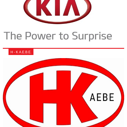
Η - Κ Α.Ε.Β.Ε.