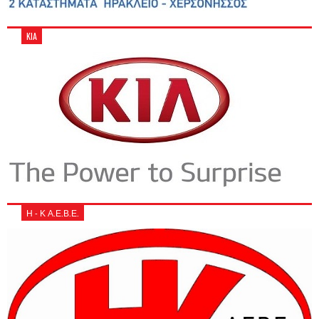
KIA
Η - Κ Α.Ε.Β.Ε.