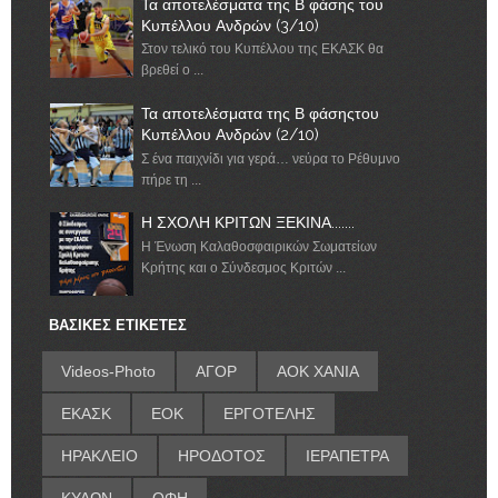
Τα αποτελέσματα της Β φάσης του
Κυπέλλου Ανδρών (3/10)
Στον τελικό του Κυπέλλου της ΕΚΑΣΚ θα
βρεθεί ο ...
Τα αποτελέσματα της Β φάσηςτου
Κυπέλλου Ανδρών (2/10)
Σ ένα παιχνίδι για γερά… νεύρα το Ρέθυμνο
πήρε τη ...
Η ΣΧΟΛΗ ΚΡΙΤΩΝ ΞΕΚΙΝΑ.......
Η Ένωση Καλαθοσφαιρικών Σωματείων
Κρήτης και ο Σύνδεσμος Κριτών ...
ΒΑΣΙΚΕΣ ΕΤΙΚΕΤΕΣ
Videos-Photo
ΑΓΟΡ
ΑΟΚ ΧΑΝΙΑ
ΕΚΑΣΚ
ΕΟΚ
ΕΡΓΟΤΕΛΗΣ
ΗΡΑΚΛΕΙΟ
ΗΡΟΔΟΤΟΣ
ΙΕΡΑΠΕΤΡΑ
ΚΥΔΩΝ
ΟΦΗ