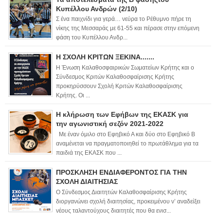
Κυπέλλου Ανδρών (2/10)
Σ ένα παιχνίδι για γερά… νεύρα το Ρέθυμνο πήρε τη
νίκης της Μεσσαράς με 61-55 και πέρασε στην επόμενη
φάση του Κυπέλλου Ανδρ...
Η ΣΧΟΛΗ ΚΡΙΤΩΝ ΞΕΚΙΝΑ.......
Η Ένωση Καλαθοσφαιρικών Σωματείων Κρήτης και ο
Σύνδεσμος Κριτών Καλαθοσφαίρισης Κρήτης
προκηρύσσουν Σχολή Κριτών Καλαθοσφαίρισης
Κρήτης. Οι ...
Η κλήρωση των Εφήβων της ΕΚΑΣΚ για
την αγωνιστική σεζόν 2021-2022
Με έναν όμιλο στο Εφηβικό Α και δύο στο Εφηβικό Β
αναμένεται να πραγματοποιηθεί το πρωτάθλημα για τα
παιδιά της ΕΚΑΣΚ που ...
ΠΡΟΣΚΛΗΣΗ ΕΝΔΙΑΦΕΡΟΝΤΟΣ ΓΙΑ ΤΗΝ
ΣΧΟΛΗ ΔΙΑΙΤΗΣΙΑΣ
Ο Σύνδεσμος Διαιτητών Καλαθοσφαίρισης Κρήτης
διοργανώνει σχολή διαιτησίας, προκειμένου ν’ αναδείξει
νέους ταλαντούχους διαιτητές που θα ενισ...