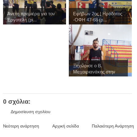
Άνετη πρεμιέρα για τον
Εφήβων 2ος | Ηρόδοτος
Εργοτέλη (pi...
-ΟΦΗ 47-68 (p...
Ξεχώρισε ο Β.
Μαχαιριανάκης στην
πρ...
0 σχόλια:
Δημοσίευση σχολίου
Νεότερη ανάρτηση
Αρχική σελίδα
Παλαιότερη Ανάρτηση