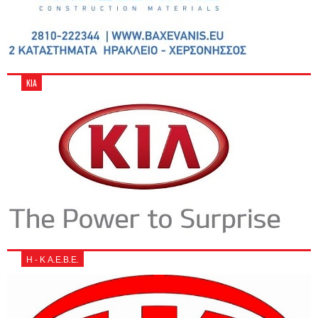
KIA
Η - Κ Α.Ε.Β.Ε.