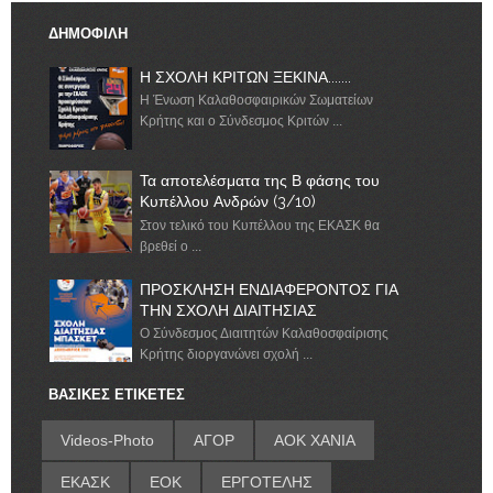
ΔΗΜΟΦΙΛΗ
Η ΣΧΟΛΗ ΚΡΙΤΩΝ ΞΕΚΙΝΑ.......
Η Ένωση Καλαθοσφαιρικών Σωματείων
Κρήτης και ο Σύνδεσμος Κριτών ...
Τα αποτελέσματα της Β φάσης του
Κυπέλλου Ανδρών (3/10)
Στον τελικό του Κυπέλλου της ΕΚΑΣΚ θα
βρεθεί ο ...
ΠΡΟΣΚΛΗΣΗ ΕΝΔΙΑΦΕΡΟΝΤΟΣ ΓΙΑ
ΤΗΝ ΣΧΟΛΗ ΔΙΑΙΤΗΣΙΑΣ
Ο Σύνδεσμος Διαιτητών Καλαθοσφαίρισης
Κρήτης διοργανώνει σχολή ...
ΒΑΣΙΚΕΣ ΕΤΙΚΕΤΕΣ
Videos-Photo
ΑΓΟΡ
ΑΟΚ ΧΑΝΙΑ
ΕΚΑΣΚ
ΕΟΚ
ΕΡΓΟΤΕΛΗΣ