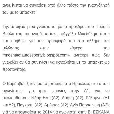
αναμένεται να συνεχίσει από άλλο πόστο την ενασχόλησή
του με το μπάσκετ
Την απόφαση του γνωστοποίησε ο πρόεδρος του Πρωτέα
Βούλα στο τουρνουά μπάσκετ «Αγγέλα Μικεδάκη», όπου
και τιμήθηκε για την προσφορά του στο άθλημα, και
μιλώντας στην κάμερα του
«
moshatotaurossporty.blogspot.com
» ανέφερε πως δεν
γνωρίζει αν θα συνεχίσει να ασχολείται με το μπάσκετ ως
προπονητής.
Ο Βαρδαβάς ξεκίνησε το μπάσκετ στο Ηράκλειο, στο οποίο
αγωνίστηκε για τρεις χρονιές στην Α1, για να
ακολουθήσουν Νήαρ Ηστ (Α2), Δάφνη (Α2), Ρέθυμνο (Α1
και Α2), Παγκράτι (Α2), Αμύντας (Α2), Αγία Παρασκευή (Α2),
για να αποφασίσει το 2014 να αγωνιστεί στην Β’ ΕΣΚΑΝΑ