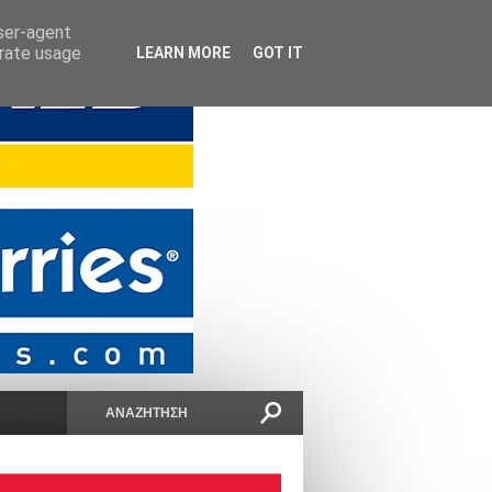
user-agent
erate usage
LEARN MORE
GOT IT