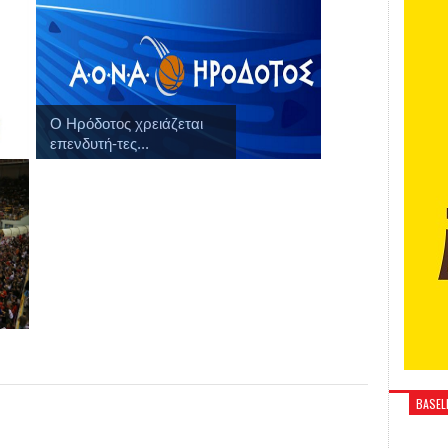
Ο Ηρόδοτος χρειάζεται
επενδυτή-τες...
BASELI